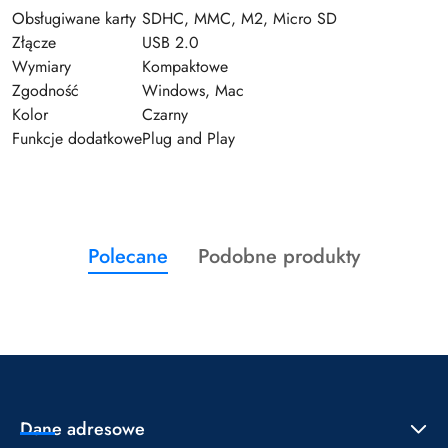
Obsługiwane karty
SDHC, MMC, M2, Micro SD
Złącze
USB 2.0
Wymiary
Kompaktowe
Zgodność
Windows, Mac
Kolor
Czarny
Funkcje dodatkowe
Plug and Play
Produkty
Produkty
Polecane
Podobne produkty
Pomiń karuzelę produktów
o
o
statusie:
statusie:
Dane adresowe