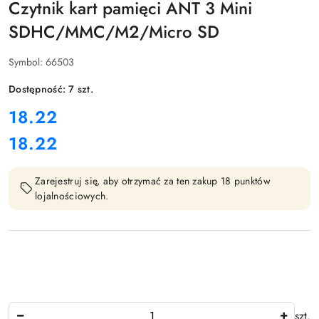
Czytnik kart pamięci ANT 3 Mini
SDHC/MMC/M2/Micro SD
Symbol:
66503
Dostępność:
7
szt.
cena:
18.22
18.22
Cena:
Zarejestruj się, aby otrzymać za ten zakup 18 punktów
lojalnościowych.
Ilość
szt.