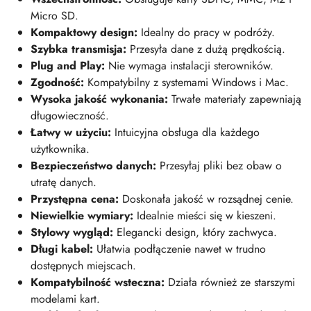
Micro SD.
Kompaktowy design:
Idealny do pracy w podróży.
Szybka transmisja:
Przesyła dane z dużą prędkością.
Plug and Play:
Nie wymaga instalacji sterowników.
Zgodność:
Kompatybilny z systemami Windows i Mac.
Wysoka jakość wykonania:
Trwałe materiały zapewniają
długowieczność.
Łatwy w użyciu:
Intuicyjna obsługa dla każdego
użytkownika.
Bezpieczeństwo danych:
Przesyłaj pliki bez obaw o
utratę danych.
Przystępna cena:
Doskonała jakość w rozsądnej cenie.
Niewielkie wymiary:
Idealnie mieści się w kieszeni.
Stylowy wygląd:
Elegancki design, który zachwyca.
Długi kabel:
Ułatwia podłączenie nawet w trudno
dostępnych miejscach.
Kompatybilność wsteczna:
Działa również ze starszymi
modelami kart.