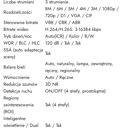
Liczba strumieni
3 strumienie
8M / 6M / 5M / 4M / 3M / 1080p /
Rozdzielczości
720p / D1 / VGA / CIF
Sterowanie bitrate
VBR / CBR / ABR
Bitrate wideo
H.264/H.265: 3-16384 kbps
Tryb dzień/noc
Auto(ICR) / Kolor / B/W
WDR / BLC / HLC
120 dB / Tak / Tak
SSA (auto adaptacja
Tak
sceny)
Auto, naturalny, lampa, zewnętrzny,
Balans bieli
ręczny, regionalny
Wzmocnienie
Auto / Ręczne
Redukcja szumów
3D NR
Detekcja ruchu
ON/OFF (4 strefy, prostokątne)
Regiony
zainteresowania
Tak (4 strefy)
(ROI)
Inteligentne
oświetlenie / Dual
Tak / Tak