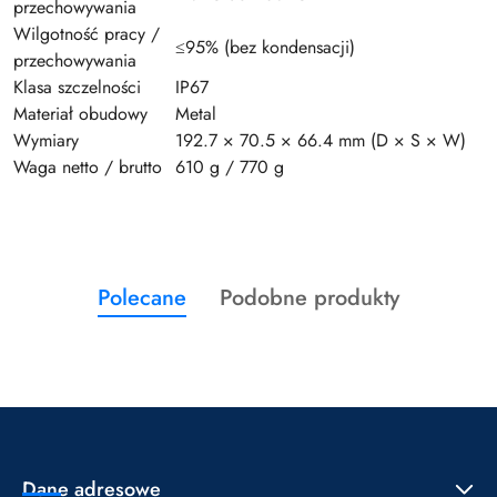
przechowywania
Wilgotność pracy /
≤95% (bez kondensacji)
przechowywania
Klasa szczelności
IP67
Materiał obudowy
Metal
Wymiary
192.7 × 70.5 × 66.4 mm (D × S × W)
Waga netto / brutto
610 g / 770 g
Produkty
Produkty
Polecane
Podobne produkty
Pomiń karuzelę produktów
o
o
statusie:
statusie:
Dane adresowe