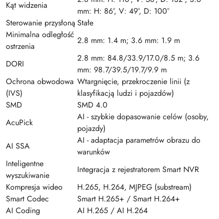
Kąt widzenia
mm: H: 86°, V: 49°, D: 100°
Sterowanie przysłoną
Stałe
Minimalna odległość
2.8 mm: 1.4 m; 3.6 mm: 1.9 m
ostrzenia
2.8 mm: 84.8/33.9/17.0/8.5 m; 3.6
DORI
mm: 98.7/39.5/19.7/9.9 m
Ochrona obwodowa
Wtargnięcie, przekroczenie linii (z
(IVS)
klasyfikacją ludzi i pojazdów)
SMD
SMD 4.0
AI - szybkie dopasowanie celów (osoby,
AcuPick
pojazdy)
AI - adaptacja parametrów obrazu do
AI SSA
warunków
Inteligentne
Integracja z rejestratorem Smart NVR
wyszukiwanie
Kompresja wideo
H.265, H.264, MJPEG (substream)
Smart Codec
Smart H.265+ / Smart H.264+
AI Coding
AI H.265 / AI H.264