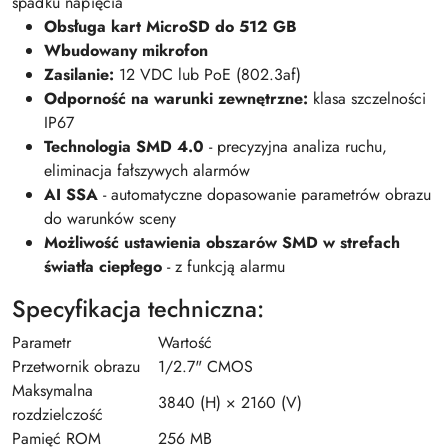
spadku napięcia
Obsługa kart MicroSD do 512 GB
Wbudowany mikrofon
Zasilanie:
12 VDC lub PoE (802.3af)
Odporność na warunki zewnętrzne:
klasa szczelności
IP67
Technologia SMD 4.0
- precyzyjna analiza ruchu,
eliminacja fałszywych alarmów
AI SSA
- automatyczne dopasowanie parametrów obrazu
do warunków sceny
Możliwość ustawienia obszarów SMD w strefach
światła ciepłego
- z funkcją alarmu
Specyfikacja techniczna:
Parametr
Wartość
Przetwornik obrazu
1/2.7" CMOS
Maksymalna
3840 (H) × 2160 (V)
rozdzielczość
Pamięć ROM
256 MB