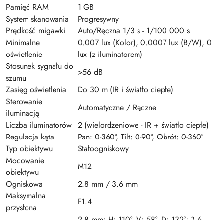
Pamięć RAM
1 GB
System skanowania
Progresywny
Prędkość migawki
Auto/Ręczna 1/3 s - 1/100 000 s
Minimalne
0.007 lux (Kolor), 0.0007 lux (B/W), 0
oświetlenie
lux (z iluminatorem)
Stosunek sygnału do
>56 dB
szumu
Zasięg oświetlenia
Do 30 m (IR i światło ciepłe)
Sterowanie
Automatyczne / Ręczne
iluminacją
Liczba iluminatorów
2 (wielordzeniowe - IR + światło ciepłe)
Regulacja kąta
Pan: 0-360°, Tilt: 0-90°, Obrót: 0-360°
Typ obiektywu
Stałoogniskowy
Mocowanie
M12
obiektywu
Ogniskowa
2.8 mm / 3.6 mm
Maksymalna
F1.4
przysłona
2.8 mm: H: 110°, V: 58°, D: 132°; 3.6