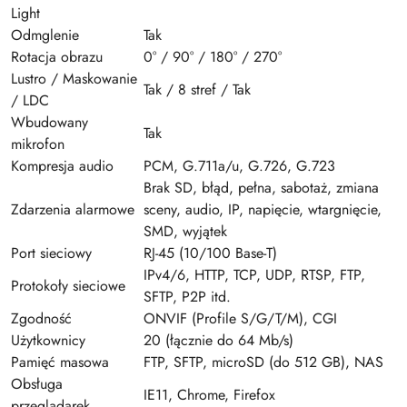
Light
Odmglenie
Tak
Rotacja obrazu
0° / 90° / 180° / 270°
Lustro / Maskowanie
Tak / 8 stref / Tak
/ LDC
Wbudowany
Tak
mikrofon
Kompresja audio
PCM, G.711a/u, G.726, G.723
Brak SD, błąd, pełna, sabotaż, zmiana
Zdarzenia alarmowe
sceny, audio, IP, napięcie, wtargnięcie,
SMD, wyjątek
Port sieciowy
RJ-45 (10/100 Base-T)
IPv4/6, HTTP, TCP, UDP, RTSP, FTP,
Protokoły sieciowe
SFTP, P2P itd.
Zgodność
ONVIF (Profile S/G/T/M), CGI
Użytkownicy
20 (łącznie do 64 Mb/s)
Pamięć masowa
FTP, SFTP, microSD (do 512 GB), NAS
Obsługa
IE11, Chrome, Firefox
przeglądarek