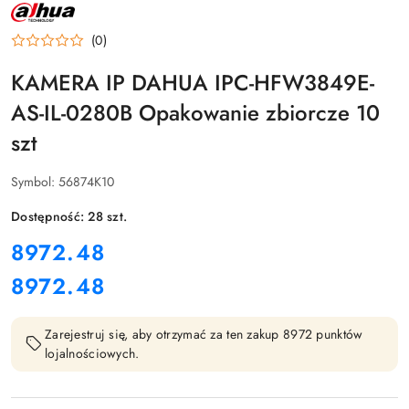
NAZWA
PRODUCENTA:
DAHUA
(0)
KAMERA IP DAHUA IPC-HFW3849E-
AS-IL-0280B Opakowanie zbiorcze 10
szt
Symbol:
56874K10
Dostępność:
28
szt.
cena:
8972.48
8972.48
Cena:
Zarejestruj się, aby otrzymać za ten zakup 8972 punktów
lojalnościowych.