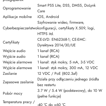
Smart PSS Lite, DSS, DMSS, DoLynk
Oprogramowanie
Care
Aplikacje mobilne
iOS, Android
Szyfrowanie wideo, firmware,
Cyberbezpieczeństwo
konfiguracji, certyfikaty X.509, logi,
HTTPS itd.
CE-LVD: EN62368-1; CE-EMC:
Certyfikaty
Dyrektywa 2014/30/UE
Wejście audio
1 kanał (RCA)
Wyjście audio
1 kanał (RCA)
Wejście alarmowe
1 kanał: styk mokry, 5 mA, 3-5 VDC
Wyjście alarmowe
1 kanał: styk mokry, 300 mA, 12 VDC
Zasilanie
12 VDC / PoE (802.3af)
Działa przy odłączeniu jednego źródła
Zapasowe zasilanie
bez restartu
3.7 W / 5.4 W (podstawowy), do 10 W
Pobór mocy
(pełne funkcje)
Temperatura pracy /
-40 °C do +60 °C