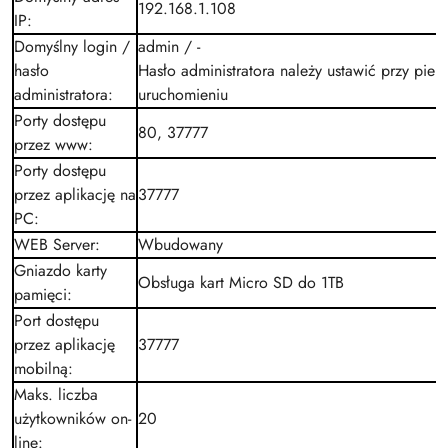
192.168.1.108
IP
:
Domyślny login /
admin / -
hasło
Hasło administratora należy ustawić przy pie
administratora
:
uruchomieniu
Porty dostępu
80, 37777
przez www
:
Porty dostępu
przez aplikację na
37777
PC
:
WEB Server
:
Wbudowany
Gniazdo karty
Obsługa kart Micro SD do 1TB
pamięci
:
Port dostępu
przez aplikację
37777
mobilną
:
Maks. liczba
użytkowników on-
20
line
: