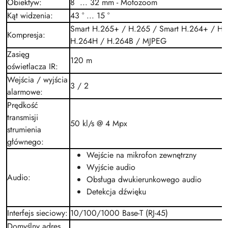
Obiektyw
:
8 ... 32 mm - Motozoom
Kąt widzenia
:
43 ° ... 15 °
Smart H.265+ /
H.265
/ Smart H.264+ /
H.
Kompresja
:
H.264H
/
H.264B
/
MJPEG
Zasięg
120 m
oświetlacza IR
:
Wejścia / wyjścia
3 / 2
alarmowe
:
Prędkość
transmisji
50
kl/s
@ 4
Mpx
strumienia
głównego
:
Wejście na mikrofon zewnętrzny
Wyjście audio
Audio
:
Obsługa dwukierunkowego audio
Detekcja dźwięku
Interfejs sieciowy
:
10/100/1000 Base-T
(RJ-45)
Domyślny adres