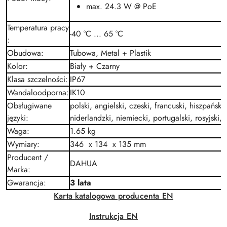
max. 24.3 W @ PoE
Temperatura pracy
-40 °C ... 65 °C
:
Obudowa
:
Tubowa, Metal + Plastik
Kolor
:
Biały + Czarny
Klasa szczelności
:
IP67
Wandaloodporna
:
IK10
Obsługiwane
polski, angielski, czeski, francuski, hiszpański,
języki
:
niderlandzki, niemiecki, portugalski, rosyjski, 
Waga
:
1.65 kg
Wymiary
:
346 x 134 x 135 mm
Producent /
DAHUA
Marka
:
Gwarancja
:
3 lata
Karta katalogowa producenta EN
Instrukcja EN