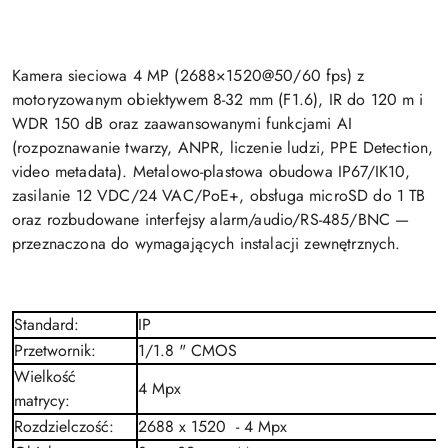
Kamera sieciowa 4 MP (2688×1520@50/60 fps) z
motoryzowanym obiektywem 8-32 mm (F1.6), IR do 120 m i
WDR 150 dB oraz zaawansowanymi funkcjami AI
(rozpoznawanie twarzy, ANPR, liczenie ludzi, PPE Detection,
video metadata). Metalowo-plastowa obudowa IP67/IK10,
zasilanie 12 VDC/24 VAC/PoE+, obsługa microSD do 1 TB
oraz rozbudowane interfejsy alarm/audio/RS-485/BNC —
przeznaczona do wymagających instalacji zewnętrznych.
Standard
:
IP
Przetwornik
:
1/1.8 " CMOS
Wielkość
4
Mpx
matrycy
:
Rozdzielczość
:
2688 x 1520 - 4
Mpx