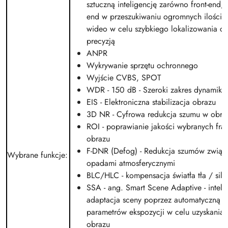
sztuczną inteligencję zarówno front-end, j
end w przeszukiwaniu ogromnych ilości 
wideo w celu szybkiego lokalizowania c
precyzją
ANPR
Wykrywanie sprzętu ochronnego
Wyjście CVBS, SPOT
WDR - 150 dB - Szeroki zakres dynamiki 
EIS - Elektroniczna stabilizacja obrazu
3D NR - Cyfrowa redukcja szumu w obra
ROI - poprawianie jakości wybranych fr
obrazu
F-DNR (Defog) - Redukcja szumów związ
Wybrane funkcje
:
opadami atmosferycznymi
BLC/HLC - kompensacja światła tła / siln
SSA - ang. Smart Scene Adaptive - inteli
adaptacja sceny poprzez automatyczną r
parametrów ekspozycji w celu uzyskania 
obrazu