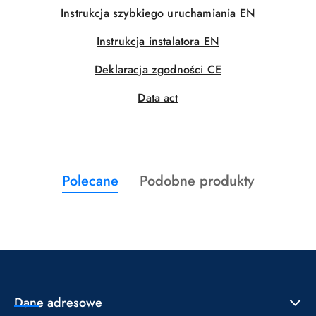
Instrukcja szybkiego uruchamiania EN
Instrukcja instalatora EN
Deklaracja zgodności CE
Data act
Produkty
Produkty
Polecane
Podobne produkty
Pomiń karuzelę produktów
o
o
statusie:
statusie:
Dane adresowe