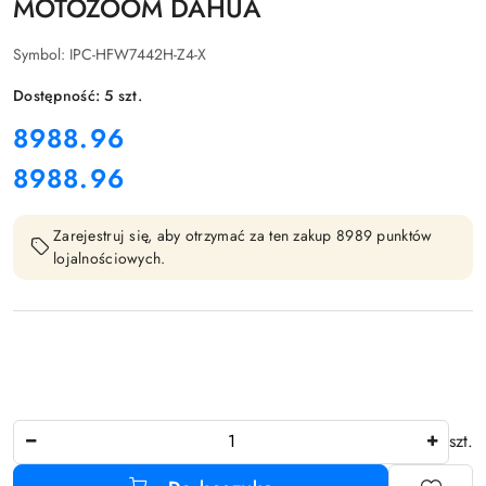
MOTOZOOM DAHUA
Symbol:
IPC-HFW7442H-Z4-X
Dostępność:
5
szt.
cena:
8988.96
8988.96
Cena:
Zarejestruj się, aby otrzymać za ten zakup 8989 punktów
lojalnościowych.
Ilość
szt.