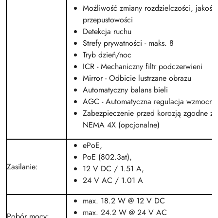
Możliwość zmiany rozdzielczości, jakości
przepustowości
Detekcja ruchu
Strefy prywatności - maks. 8
Tryb dzień/noc
ICR - Mechaniczny filtr podczerwieni
Mirror - Odbicie lustrzane obrazu
Automatyczny balans bieli
AGC - Automatyczna regulacja wzmocnie
Zabezpieczenie przed korozją zgodne 
NEMA 4X (opcjonalne)
ePoE
,
PoE (802.3at)
,
Zasilanie
:
12 V
DC
/ 1.51 A,
24 V
AC
/ 1.01 A
max. 18.2 W @ 12 V
DC
max. 24.2 W @ 24 V
AC
Pobór mocy
: