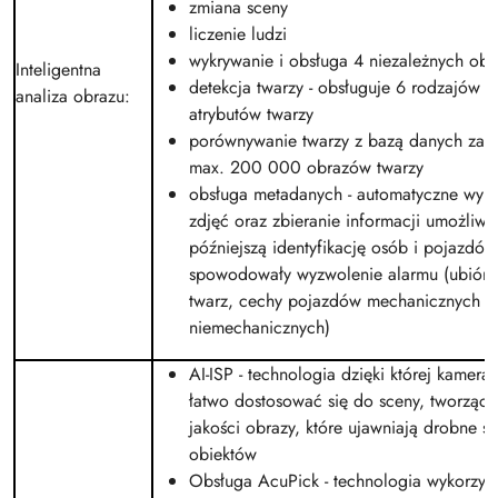
zmiana sceny
liczenie ludzi
wykrywanie i obsługa 4 niezależnych ob
Inteligentna
detekcja twarzy
- obsługuje 6 rodzajów ek
analiza obrazu
:
atrybutów twarzy
porównywanie twarzy z bazą danych zaw
max. 200 000 obrazów twarzy
obsługa metadanych - automatyczne wyk
zdjęć oraz zbieranie informacji umożliwi
późniejszą identyfikację osób i pojazdów
spowodowały wyzwolenie alarmu (ubiór, 
twarz, cechy pojazdów mechanicznych i
niemechanicznych)
AI-ISP - technologia dzięki której kamera 
łatwo dostosować się do sceny, tworząc 
jakości obrazy, które ujawniają drobne s
obiektów
Obsługa AcuPick - technologia wykorzyst