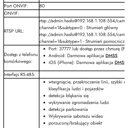
Port ONVIF
:
80
ONVIF
:
rtsp://admin:hasło@192.168.1.108:554/cam/r
channel=1&subtype=0 - Strumień główny
RTSP URL
:
rtsp://admin:hasło@192.168.1.108:554/cam/r
channel=1&subtype=1 - Strumień pomocniczy
Port: 37777 lub dostęp przez chmurę (P2
Dostęp z telefonu
Android: Darmowa aplikacja
DMSS
komórkowego
:
iOS (iPhone): Darmowa aplikacja
DMSS
Interfejs RS-485
:
wtargnięcie
,
przekroczenie linii
,
szybki r
klasyfikacja ludzi i pojazdów
detekcja błąkania się
wykrywanie zgromadzenia ludzi
detekcja parkowania
Wykrywanie sabotażu wideo
porzucony/brakujący obiekt