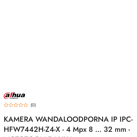
NAZWA
PRODUCENTA:
DAHUA
(0)
KAMERA WANDALOODPORNA IP IPC-
HFW7442H-Z4-X - 4 Mpx 8 ... 32 mm -