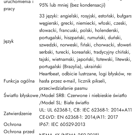
uruchomienia i
95% lub mniej (bez kondensacji)
pracy
33 języki: angielski, rosyjski, estoński, bułgarski
węgierski, grecki, niemiecki, włoski, czeski,
słowacki, francuski, polski, holenderski,
portugalski, hiszpański, rumuński, duński,
Język
szwedzki, norweski, fiński, chorwacki, słoweńsk
serbski, turecki, koreański, tradycyjny chiński,
tajski, wietnamski, japoński, łotewski, litewski,
portugalski (Brazylia), ukraiński
Heartbeat, odbicie lustrzane, logi błysków, rese
Funkcja ogólna
hasła przez e-mail, licznik pikseli,
przeciwdziałanie pasmu
Światło błyskowe
/Model SRB: Czerwone i niebieskie światło
/Model SL: Białe światło
UL: UL 62368-1, CB: IEC 62368-1: 2014+A11,
Zatwierdzenie
CE-LVD: EN 62368-1: 2014/A11: 2017
Ochrona
IP67: IEC 60529-2013
Ochrona przed