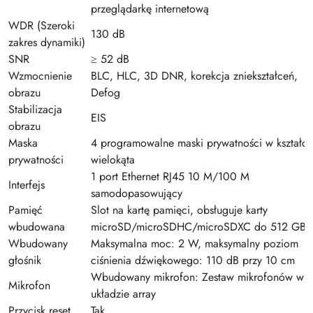
przeglądarkę internetową
WDR (Szeroki
130 dB
zakres dynamiki)
SNR
≥ 52 dB
Wzmocnienie
BLC, HLC, 3D DNR, korekcja zniekształceń,
obrazu
Defog
Stabilizacja
EIS
obrazu
Maska
4 programowalne maski prywatności w kształci
prywatności
wielokąta
1 port Ethernet RJ45 10 M/100 M
Interfejs
samodopasowujący
Pamięć
Slot na kartę pamięci, obsługuje karty
wbudowana
microSD/microSDHC/microSDXC do 512 GB
Wbudowany
Maksymalna moc: 2 W, maksymalny poziom
głośnik
ciśnienia dźwiękowego: 110 dB przy 10 cm
Wbudowany mikrofon: Zestaw mikrofonów w
Mikrofon
układzie array
Przycisk reset
Tak