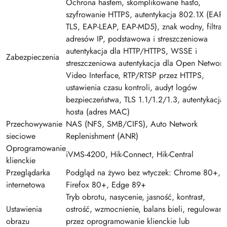
Ochrona hasłem, skomplikowane hasło,
szyfrowanie HTTPS, autentykacja 802.1X (EAP-
TLS, EAP-LEAP, EAP-MD5), znak wodny, filtrac
adresów IP, podstawowa i streszczeniowa
autentykacja dla HTTP/HTTPS, WSSE i
Zabezpieczenia
streszczeniowa autentykacja dla Open Network
Video Interface, RTP/RTSP przez HTTPS,
ustawienia czasu kontroli, audyt logów
bezpieczeństwa, TLS 1.1/1.2/1.3, autentykacja
hosta (adres MAC)
Przechowywanie
NAS (NFS, SMB/CIFS), Auto Network
sieciowe
Replenishment (ANR)
Oprogramowanie
iVMS-4200, Hik-Connect, Hik-Central
klienckie
Przeglądarka
Podgląd na żywo bez wtyczek: Chrome 80+,
internetowa
Firefox 80+, Edge 89+
Tryb obrotu, nasycenie, jasność, kontrast,
Ustawienia
ostrość, wzmocnienie, balans bieli, regulowane
obrazu
przez oprogramowanie klienckie lub