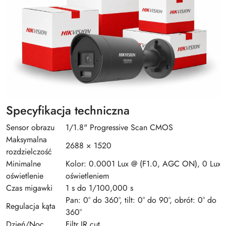
Specyfikacja techniczna
Sensor obrazu
1/1.8" Progressive Scan CMOS
Maksymalna
2688 × 1520
rozdzielczość
Minimalne
Kolor: 0.0001 Lux @ (F1.0, AGC ON), 0 Lux 
oświetlenie
oświetleniem
Czas migawki
1 s do 1/100,000 s
Pan: 0° do 360°, tilt: 0° do 90°, obrót: 0° do
Regulacja kąta
360°
Dzień/Noc
Filtr IR cut