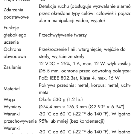
Detekcja ruchu (obsługuje wyzwalanie alarmów
Zdarzenia
przez określone typy celów: człowiek i pojazd)
podstawowe
alarm manipulacji wideo, wyjątek
Funkcje
głębokiego
Przechwytywanie twarzy
uczenia
Ochrona
Przekroczenie linii, wtargnięcie, wejście do
obwodowa
strefy, wyjście ze strefy
12 VDC ± 25%, 1 A, max. 12 W, wtyk zasilają
Zasilanie
Ø5.5 mm, ochrona przed odwrotną polaryzacj
PoE: IEEE 802.3at, Klasa 4, max. 16 W
Pokrywa przednia: metal, korpus: metal, uchwy
Materiał
metal
Waga
Około 530 g (1.2 lb.)
Wymiary
Ø74.4 mm × 176.3 mm (Ø2.93" × 6.94")
Warunki
-30 °C do 60 °C (-22 °F do 140 °F). Wilgotnoś
przechowywania
95% lub mniej (bez kondensacji)
Warunki
-30 °C do 60 °C (-22 °F do 140 °F). Wilgotnoś