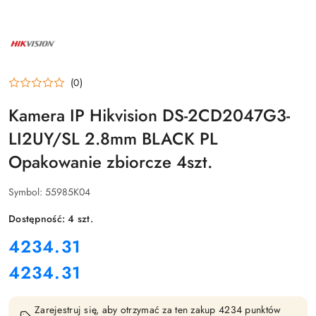
NAZWA
PRODUCENTA:
HIKVISION
(0)
Kamera IP Hikvision DS-2CD2047G3-
LI2UY/SL 2.8mm BLACK PL
Opakowanie zbiorcze 4szt.
Symbol:
55985K04
Dostępność:
4
szt.
cena:
4234.31
4234.31
Cena:
Zarejestruj się, aby otrzymać za ten zakup 4234 punktów