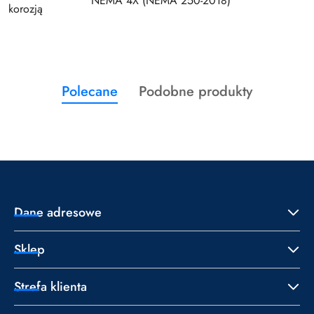
NEMA 4X (NEMA 250-2018)
korozją
Produkty
Produkty
Polecane
Podobne produkty
Pomiń karuzelę produktów
o
o
statusie:
statusie:
Dane adresowe
Sklep
Strefa klienta