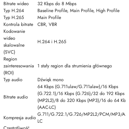
Bitrate wideo
32 Kbps do 8 Mbps
Typ H.264
Baseline Profile, Main Profile, High Profile
Typ H.265
Main Profile
Kontrola bitrate
CBR, VBR
Kodowanie
wideo
H.264 i H.265
skalowalne
(SVC)
Region
zainteresowania
1 stały region dla strumienia głównego
(ROI)
Typ audio
Dźwięk mono
64 Kbps (G.711ulaw/G.711alaw)/16 Kbps
(G.722.1)/16 Kbps (G.726)/32 do 192 Kbps
Bitrate audio
(MP2L2)/8 do 320 Kbps (MP3)/16 do 64 Kbp
(AAC-LC)
G.711/G.722.1/G.726/MP2L2/PCM/MP3/AA
Kompresja audio
LC
Częstotliwość