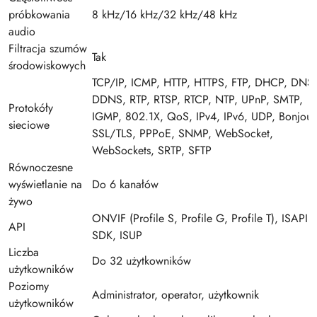
próbkowania
8 kHz/16 kHz/32 kHz/48 kHz
audio
Filtracja szumów
Tak
środowiskowych
TCP/IP, ICMP, HTTP, HTTPS, FTP, DHCP, DNS,
DDNS, RTP, RTSP, RTCP, NTP, UPnP, SMTP,
Protokóły
IGMP, 802.1X, QoS, IPv4, IPv6, UDP, Bonjour
sieciowe
SSL/TLS, PPPoE, SNMP, WebSocket,
WebSockets, SRTP, SFTP
Równoczesne
wyświetlanie na
Do 6 kanałów
żywo
ONVIF (Profile S, Profile G, Profile T), ISAPI,
API
SDK, ISUP
Liczba
Do 32 użytkowników
użytkowników
Poziomy
Administrator, operator, użytkownik
użytkowników