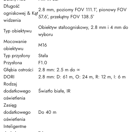
Długość
2.8 mm, poziomy FOV 111.1°, pionowy FOV
ogniskowej & Kąt
57.6°, przekątny FOV 138.5°
widzenia
Obiektyw stałoogniskowy, 2.8 mm i 4 mm do
Typ obiektywu
wyboru
Mocowanie
M16
obiektywu
Typ przysłony
Stała
Przysłona
F1.0
Głębia ostrości
2.8 mm: 2.5 m do ∞
DORI
2.8 mm: D: 61 m, O: 24 m, R: 12 m, I: 6 m
Rodzaj
dodatkowego
Światło białe, IR
oświetlenia
Zasięg
dodatkowego
Do 40 m
oświetlenia
Inteligentne