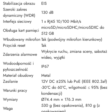
Stabilizacja obrazu
EIS
Szeroki zakres
130 dB
dynamiczny (WDR)
Interfejs sieciowy
1 x RJ45 10/100 Mbit/s
microSD/microSDHC/microSDXC do
Obsługa kart pamięci
512 GB
Wbudowany mikrofon
Tak (podwójny mikrofon kierunkowy)
Przycisk reset
Tak
Wykrycie ruchu, zmiana sceny, sabotaż
Zdarzenia alarmowe
wideo, wyjątki
Wodoodporność i
IP67
pyłoszczelność
Materiał obudowy
Metal
Zasilanie
12V DC ±25% lub PoE (IEEE 802.3af)
-30°C do 60°C, wilgotność ≤ 95% (bez
Warunki pracy
kondensacji)
Wymiary
Ø74.4 mm × 176.3 mm
530 g (bez opakowania), 810 g (z
Waga
opakowaniem)