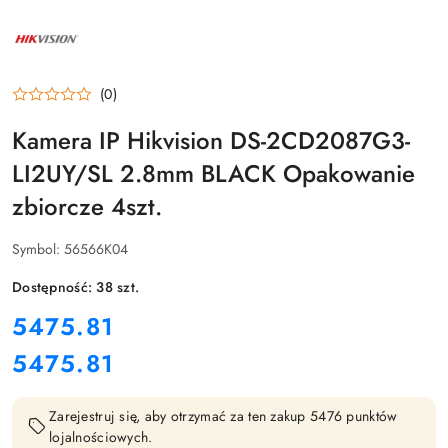
NAZWA
PRODUCENTA:
HIKVISION
(0)
Kamera IP Hikvision DS-2CD2087G3-
LI2UY/SL 2.8mm BLACK Opakowanie
zbiorcze 4szt.
Symbol:
56566K04
Dostępność:
38
szt.
cena:
5475.81
5475.81
Cena:
Zarejestruj się, aby otrzymać za ten zakup 5476 punktów
lojalnościowych.