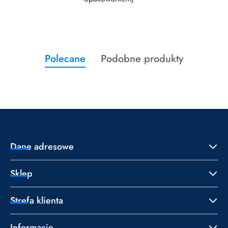
Produkty
Produkty
Polecane
Podobne produkty
Pomiń karuzelę produktów
o
o
statusie:
statusie:
Dane adresowe
Sklep
Strefa klienta
Informacje