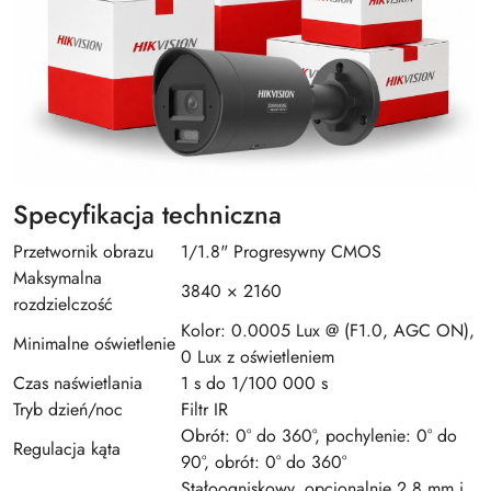
Specyfikacja techniczna
Przetwornik obrazu
1/1.8" Progresywny CMOS
Maksymalna
3840 × 2160
rozdzielczość
Kolor: 0.0005 Lux @ (F1.0, AGC ON),
Minimalne oświetlenie
0 Lux z oświetleniem
Czas naświetlania
1 s do 1/100 000 s
Tryb dzień/noc
Filtr IR
Obrót: 0° do 360°, pochylenie: 0° do
Regulacja kąta
90°, obrót: 0° do 360°
Stałoogniskowy, opcjonalnie 2.8 mm i