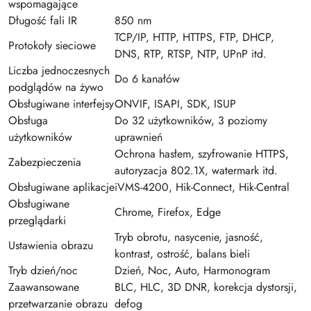
wspomagające
Długość fali IR
850 nm
TCP/IP, HTTP, HTTPS, FTP, DHCP,
Protokoły sieciowe
DNS, RTP, RTSP, NTP, UPnP itd.
Liczba jednoczesnych
Do 6 kanałów
podglądów na żywo
Obsługiwane interfejsy
ONVIF, ISAPI, SDK, ISUP
Obsługa
Do 32 użytkowników, 3 poziomy
użytkowników
uprawnień
Ochrona hasłem, szyfrowanie HTTPS,
Zabezpieczenia
autoryzacja 802.1X, watermark itd.
Obsługiwane aplikacje
iVMS-4200, Hik-Connect, Hik-Central
Obsługiwane
Chrome, Firefox, Edge
przeglądarki
Tryb obrotu, nasycenie, jasność,
Ustawienia obrazu
kontrast, ostrość, balans bieli
Tryb dzień/noc
Dzień, Noc, Auto, Harmonogram
Zaawansowane
BLC, HLC, 3D DNR, korekcja dystorsji,
przetwarzanie obrazu
defog