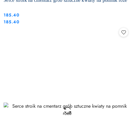
Serce stroik na cmentarz grób sztuczne kwiaty na pomnik róże
185.40
Cena:
Cena:
185.40