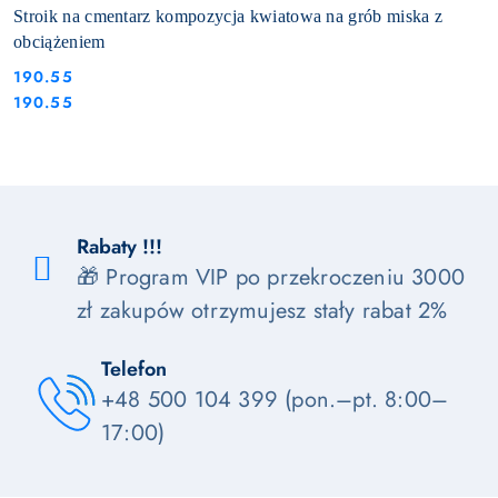
Stroik na cmentarz kompozycja kwiatowa na grób miska z
obciążeniem
190.55
Cena:
Cena:
190.55
Rabaty !!!
🎁 Program VIP po przekroczeniu 3000
zł zakupów otrzymujesz stały rabat 2%
Telefon
+48 500 104 399 (pon.–pt. 8:00–
17:00)