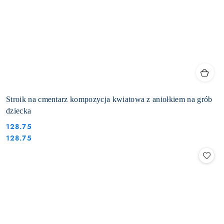
Stroik na cmentarz kompozycja kwiatowa z aniołkiem na grób
dziecka
128.75
Cena:
Cena:
128.75