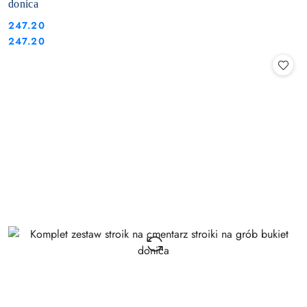
donica
247.20
Cena:
Cena:
247.20