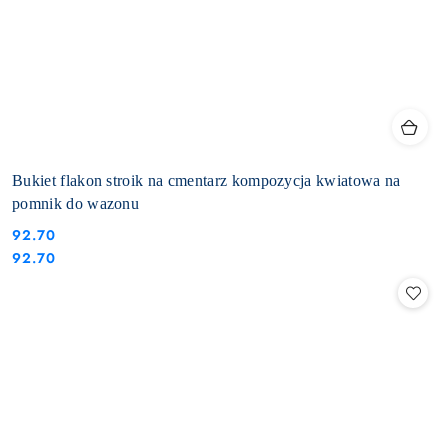
Bukiet flakon stroik na cmentarz kompozycja kwiatowa na
pomnik do wazonu
92.70
Cena:
Cena:
92.70