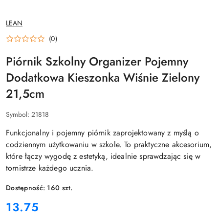
NAZWA
LEAN
PRODUCENTA:
(0)
Piórnik Szkolny Organizer Pojemny
Dodatkowa Kieszonka Wiśnie Zielony
21,5cm
Symbol:
21818
Funkcjonalny i pojemny piórnik zaprojektowany z myślą o
codziennym użytkowaniu w szkole. To praktyczne akcesorium,
które łączy wygodę z estetyką, idealnie sprawdzając się w
tornistrze każdego ucznia.
Dostępność:
160
szt.
cena:
13.75