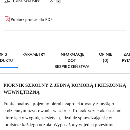
Wyślij
Cena przesyłki:
16
dostawa
Pobierz produkt do PDF
OPIS
PARAMETRY
INFORMACJE
OPINIE
ZA
DUKTU
DOT.
(0)
PYT
BEZPIECZEŃSTWA
PIÓRNIK SZKOLNY Z JEDNĄ KOMORĄ I KIESZONKĄ
WEWNĘTRZNĄ
Funkcjonalny i pojemny piórnik zaprojektowany z myślą o
codziennym użytkowaniu w szkole. To praktyczne akcesorium,
które łączy wygodę z estetyką, idealnie sprawdzając się w
tornistrze każdego ucznia. Wyposażony w jedną przestronną