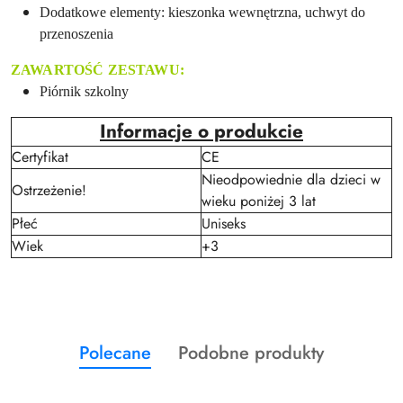
Dodatkowe elementy: kieszonka wewnętrzna, uchwyt do
przenoszenia
ZAWARTOŚĆ ZESTAWU:
Piórnik szkolny
Informacje o produkcie
Certyfikat
CE
Nieodpowiednie dla dzieci w
Ostrzeżenie!
wieku poniżej 3 lat
Płeć
Uniseks
Wiek
+3
Produkty
Produkty
Polecane
Podobne produkty
Pomiń karuzelę produktów
o
o
statusie:
statusie: