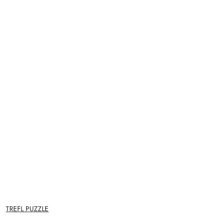
NAZWA
TREFL PUZZLE
PRODUCENTA: