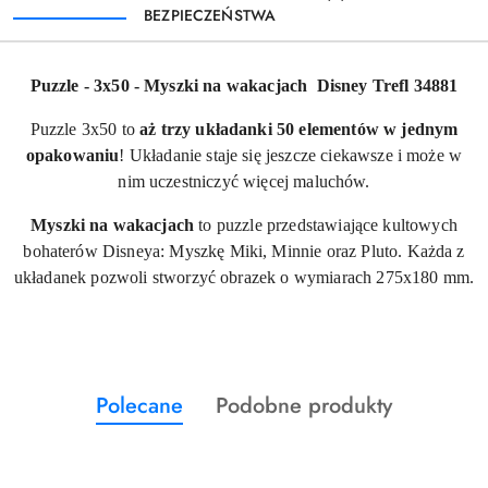
BEZPIECZEŃSTWA
Puzzle - 3x50 - Myszki na wakacjach Disney Trefl 34881
Puzzle 3x50 to
aż trzy układanki 50 elementów w jednym
opakowaniu
! Układanie staje się jeszcze ciekawsze i może w
nim uczestniczyć więcej maluchów.
Myszki na wakacjach
to puzzle przedstawiające kultowych
bohaterów Disneya: Myszkę Miki, Minnie oraz Pluto. Każda z
układanek pozwoli stworzyć obrazek o wymiarach 275x180 mm.
Produkty
Produkty
Polecane
Podobne produkty
Pomiń karuzelę produktów
o
o
statusie:
statusie: