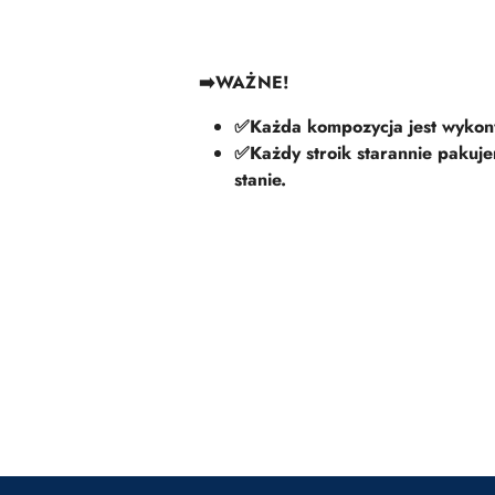
➡️WAŻNE!
✅Każda kompozycja jest wykonyw
✅Każdy stroik starannie pakuj
stanie.
Pomiń karuzelę produktów