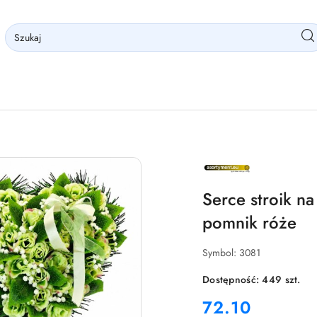
NAZWA
PRODUCENTA:
GLOBAL
P&P
Serce stroik n
SP.
Z
pomnik róże
O.O.
Symbol:
3081
Dostępność:
449
szt.
cena:
72.10