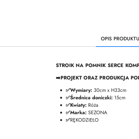
OPIS PRODUKT
STROIK NA POMNIK SERCE KO
➡️PROJEKT ORAZ PRODUKCJA PO
✅Wymiary:
30cm x H33cm
✅Średnica doniczki:
15cm
✅
Kwiaty:
Róża
✅
Marka:
SEZONA
✅
RĘKODZIEŁO