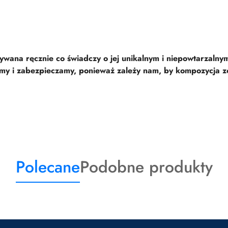
ana ręcznie co świadczy o jej unikalnym i niepowtarzalnym
emy i zabezpieczamy, ponieważ zależy nam, by kompozycja z
Produkty
Produkty
Polecane
Podobne produkty
o
o
statusie:
statusie: