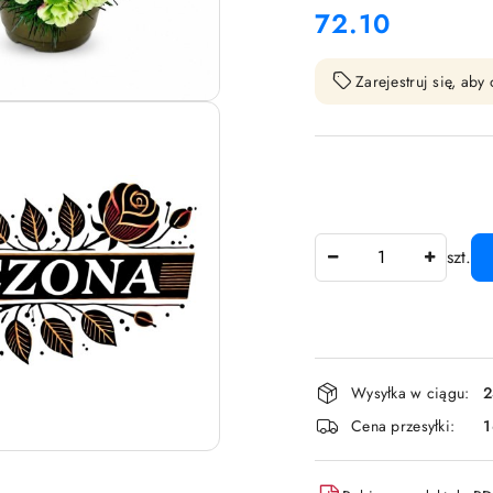
72.10
Cena:
Zarejestruj się, ab
Ilość
szt.
Dostępność
Wysyłka w ciągu:
2
i
Cena przesyłki:
dostawa