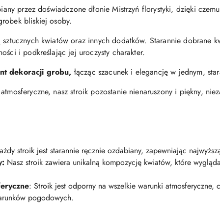
biany przez doświadczone dłonie Mistrzyń florystyki, dzięki czemu
robek bliskiej osoby.
 sztucznych kwiatów oraz innych dodatków. Starannie dobrane kwi
ści i podkreślając jej uroczysty charakter.
ent dekoracji grobu,
łącząc szacunek i elegancję w jednym, sta
 atmosferyczne, nasz stroik pozostanie nienaruszony i piękny, ni
żdy stroik jest starannie ręcznie ozdabiany, zapewniając najwyższ
y:
Nasz stroik zawiera unikalną kompozycję kwiatów, które wyglądają
feryczne
: Stroik jest odporny na wszelkie warunki atmosferyczne
 warunków pogodowych.