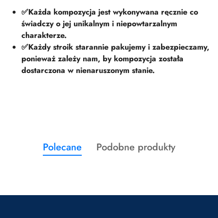
✅Każda kompozycja jest wykonywana ręcznie co
świadczy o jej unikalnym i niepowtarzalnym
charakterze.
✅Każdy stroik starannie pakujemy i zabezpieczamy,
ponieważ zależy nam, by kompozycja została
dostarczona w nienaruszonym stanie.
Produkty
Produkty
Polecane
Podobne produkty
Pomiń karuzelę produktów
o
o
statusie:
statusie: