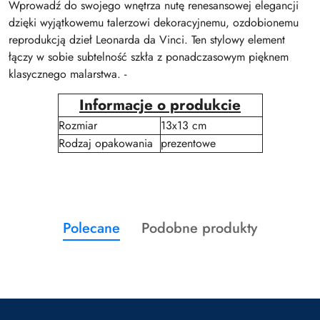
Wprowadź do swojego wnętrza nutę renesansowej elegancji
dzięki wyjątkowemu talerzowi dekoracyjnemu, ozdobionemu
reprodukcją dzieł Leonarda da Vinci. Ten stylowy element
łączy w sobie subtelność szkła z ponadczasowym pięknem
klasycznego malarstwa. -
Informacje o produkcie
Rozmiar
13x13 cm
Rodzaj opakowania
prezentowe
Produkty
Produkty
Polecane
Podobne produkty
Pomiń karuzelę produktów
o
o
statusie:
statusie: