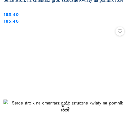
Serce stroik na cmentarz grób sztuczne kwiaty na pomnik róże
185.40
Cena:
Cena:
185.40