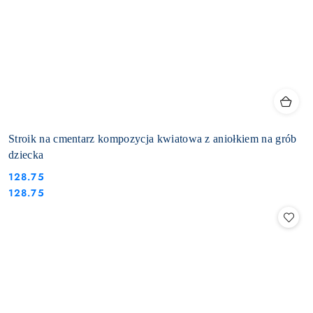
Stroik na cmentarz kompozycja kwiatowa z aniołkiem na grób
dziecka
128.75
Cena:
Cena:
128.75