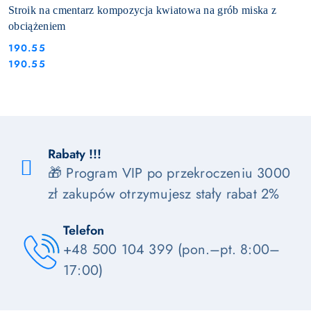
Stroik na cmentarz kompozycja kwiatowa na grób miska z
obciążeniem
190.55
Cena:
Cena:
190.55
Rabaty !!!
🎁 Program VIP po przekroczeniu 3000
zł zakupów otrzymujesz stały rabat 2%
Telefon
+48 500 104 399 (pon.–pt. 8:00–
17:00)