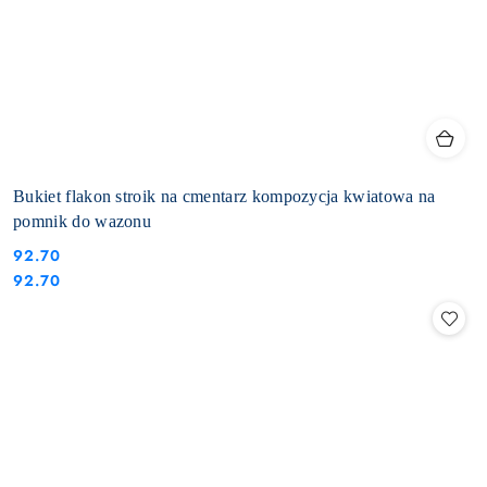
Bukiet flakon stroik na cmentarz kompozycja kwiatowa na
pomnik do wazonu
92.70
Cena:
Cena:
92.70