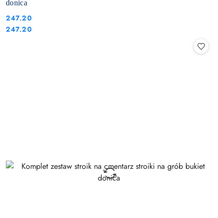
donica
247.20
Cena:
Cena:
247.20