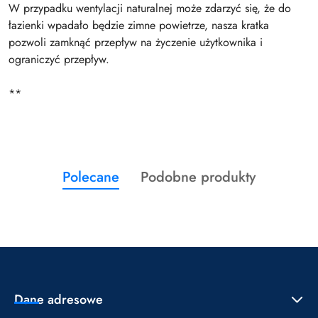
W przypadku wentylacji naturalnej może zdarzyć się, że do
łazienki wpadało będzie zimne powietrze, nasza kratka
pozwoli zamknąć przepływ na życzenie użytkownika i
ograniczyć przepływ.
**
Produkty
Produkty
Polecane
Podobne produkty
Pomiń karuzelę produktów
o
o
statusie:
statusie:
Dane adresowe