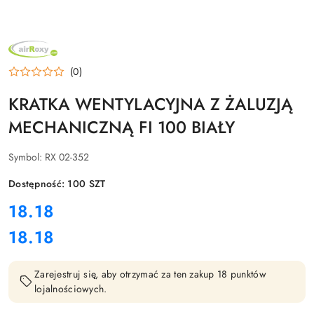
NAZWA
PRODUCENTA:
AIR
(0)
ROXY
KRATKA WENTYLACYJNA Z ŻALUZJĄ
MECHANICZNĄ FI 100 BIAŁY
Symbol:
RX 02-352
Dostępność:
100
SZT
cena:
18.18
18.18
Cena:
Zarejestruj się, aby otrzymać za ten zakup 18 punktów
lojalnościowych.