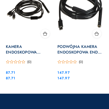
KAMERA
PODWÓJNA KAMERA
ENDOSKOPOWA
ENDOSKOPOWA ENDO-
BIGSTREN-23020 USB-C
CAM/2M USB-C
(0)
(0)
USB-MICRO LIGHTNING
BIGSTREN
Cena:
Cena:
87.71
147.97
Cena:
Cena:
87.71
147.97