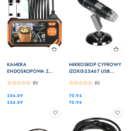
KAMERA
MIKROSKOP CYFROWY
ENDOSKOPOWA Z
IZOXIS-25467 USB
WYŚWIETLACZEM
IZOXIS
(0)
(0)
BIGSTREN-19376 2 Mpx
8 mm BIGSTREN
Cena:
Cena:
256.89
70.94
Cena:
Cena:
256.89
70.94