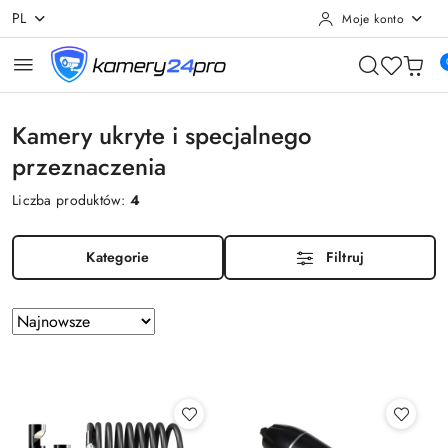
PL
Moje konto
Przejdź do treści głównej
Przejdź do wyszukiwarki
Przejdź do moje konto
Przejdź do menu głównego
Przejdź do stopki
Kamery ukryte i specjalnego
przeznaczenia
Liczba produktów:
4
Kategorie
Filtruj
Zastosowano
Sortuj
według
sortowanie:
Najnowsze.