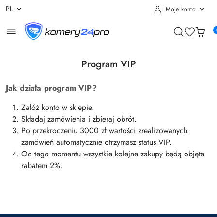
PL
Moje konto
Przejdź do treści głównej
Przejdź do wyszukiwarki
Przejdź do moje konto
Przejdź do menu głównego
Przejdź do stopki
Program VIP
Jak działa program VIP?
Załóż konto w sklepie.
Składaj zamówienia i zbieraj obrót.
Po przekroczeniu 3000 zł wartości zrealizowanych
zamówień automatycznie otrzymasz status VIP.
Od tego momentu wszystkie kolejne zakupy będą objęte
rabatem 2%.