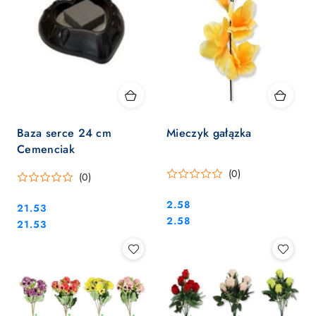
Baza serce 24 cm
Mieczyk gałązka
Cemenciak
(0)
(0)
Cena:
2.58
Cena:
21.53
Cena:
2.58
Cena:
21.53