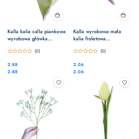
Kalla kalia calla piankowa
Kalla wyrobowa mała
wyrobowa główka
kalia fioletowa
kwiatowa sztuczne kwiaty
materiałowa
(0)
(0)
Cena:
Cena:
2.88
2.06
Cena:
Cena:
2.88
2.06