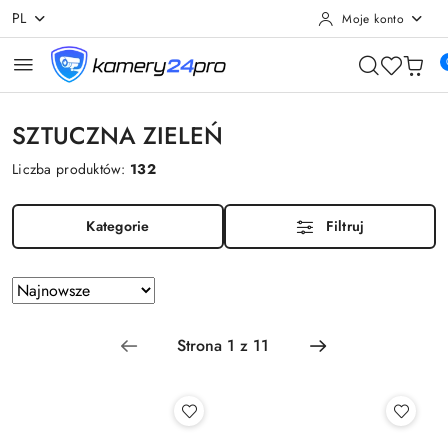
PL
Moje konto
Przejdź do treści głównej
Przejdź do wyszukiwarki
Przejdź do moje konto
Przejdź do menu głównego
Przejdź do stopki
SZTUCZNA ZIELEŃ
Liczba produktów:
132
Kategorie
Filtruj
Zastosowano
Sortuj
według
sortowanie:
Najnowsze.