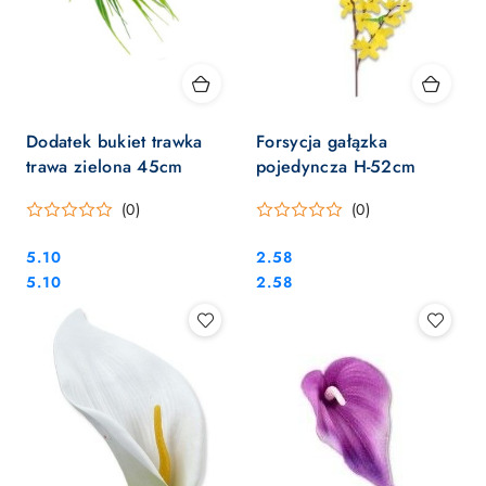
Dodatek bukiet trawka
Forsycja gałązka
trawa zielona 45cm
pojedyncza H-52cm
(0)
(0)
Cena:
Cena:
5.10
2.58
Cena:
Cena:
5.10
2.58