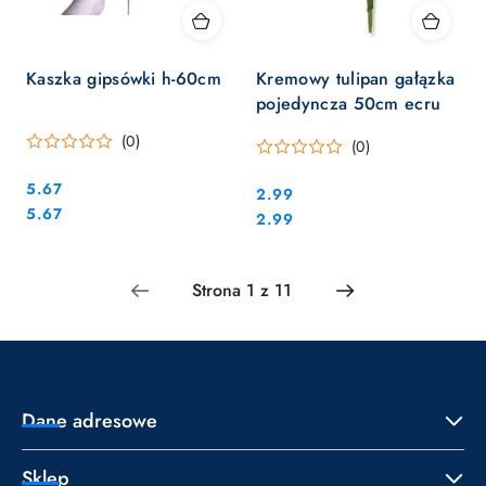
Kaszka gipsówki h-60cm
Kremowy tulipan gałązka
pojedyncza 50cm ecru
(0)
(0)
Cena:
5.67
Cena:
2.99
Cena:
5.67
Cena:
2.99
Dane adresowe
Sklep