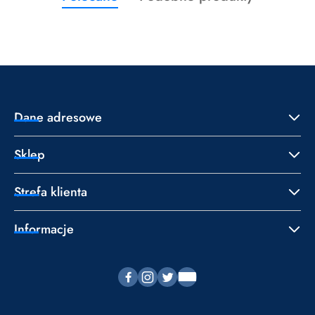
Pomiń karuzelę produktów
o
o
statusie:
statusie:
Dane adresowe
Sklep
Strefa klienta
Informacje