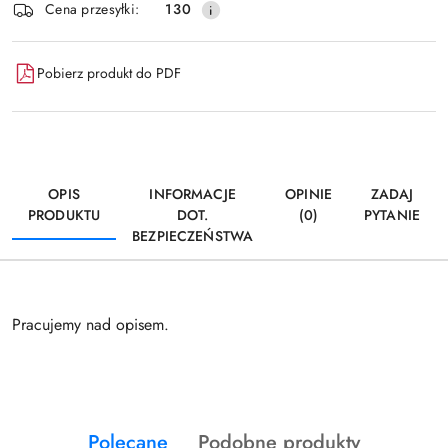
Wyślij
Cena przesyłki:
130
dostawa
Pobierz produkt do PDF
OPIS
INFORMACJE
OPINIE
ZADAJ
PRODUKTU
DOT.
(0)
PYTANIE
BEZPIECZEŃSTWA
Pracujemy nad opisem.
Produkty
Produkty
Polecane
Podobne produkty