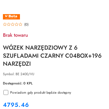
NAZWA
PRODUCENTA:
BETA
(0)
Brak towaru
WÓZEK NARZĘDZIOWY Z 6
SZUFLADAMI CZARNY C04BOX+196
NARZĘDZI
Symbol:
BE 2400/VU
Dostępność:
0
KPL
Powiadom gdy produkt będzie dostępny
cena:
4795.46