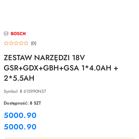
NAZWA
PRODUCENTA:
BOSCH
(0)
ZESTAW NARZĘDZI 18V
GSR+GDX+GBH+GSA 1*4.0AH +
2*5.5AH
Symbol:
B 615990N37
Dostępność:
8
SZT
cena:
5000.90
5000.90
Cena: