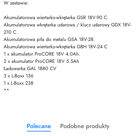
W zestawie:
Akumulatorowa wiertarko-wkrętarka GSR 18V-90 C.
Akumulatorowa wkrętarka udarowa / klucz udarowy GDX 18V-
210 C.
Akumulatorowa piła do metalu GSA 18V-28.
Akumulatorowa wiertarko-wkrętarka GBH 18V-24 C
1 x akumulator ProCORE 18V 4.0Ah.
2 x akumulator ProCORE 18V 5.5Ah
Ładowarka GAL 1880 CV
3 x L-Boxx 136
1 x L-Boxx 238
**
Produkty
Produkty
Polecane
Podobne produkty
Pomiń karuzelę produktów
o
o