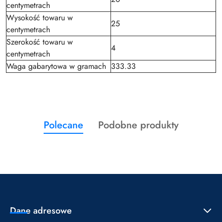
centymetrach
Wysokość towaru w
25
centymetrach
Szerokość towaru w
4
centymetrach
Waga gabarytowa w gramach
333.33
Produkty
Produkty
Polecane
Podobne produkty
Pomiń karuzelę produktów
o
o
statusie:
statusie:
Dane adresowe