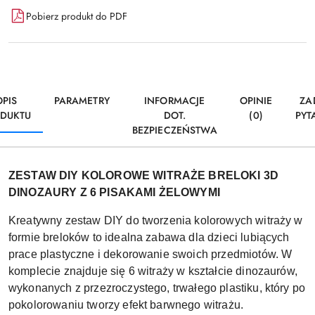
Pobierz produkt do PDF
OPIS
PARAMETRY
INFORMACJE
OPINIE
ZA
DUKTU
DOT.
(0)
PYT
BEZPIECZEŃSTWA
ZESTAW DIY KOLOROWE WITRAŻE BRELOKI 3D
DINOZAURY Z 6 PISAKAMI ŻELOWYMI
Kreatywny zestaw DIY do tworzenia kolorowych witraży w
formie breloków to idealna zabawa dla dzieci lubiących
prace plastyczne i dekorowanie swoich przedmiotów. W
komplecie znajduje się 6 witraży w kształcie dinozaurów,
wykonanych z przezroczystego, trwałego plastiku, który po
pokolorowaniu tworzy efekt barwnego witrażu.