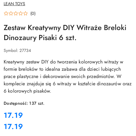
NAZWA
LEAN TOYS
PRODUCENTA:
(0)
Zestaw Kreatywny DIY Witraże Breloki
Dinozaury Pisaki 6 szt.
Symbol:
27734
Kreatywny zestaw DIY do tworzenia kolorowych witraży w
formie breloków to idealna zabawa dla dzieci lubiących
prace plastyczne i dekorowanie swoich przedmiotów. W
komplecie znajduje się 6 witraży w kształcie dinozaurów oraz
6 kolorowych pisaków.
Dostępność:
137
szt.
cena:
17.19
17.19
Cena: