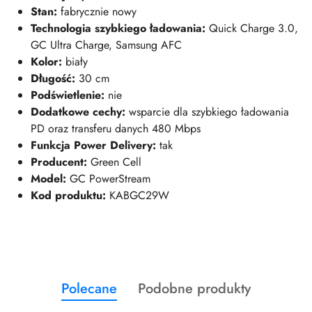
Stan:
fabrycznie nowy
Technologia szybkiego ładowania:
Quick Charge 3.0,
GC Ultra Charge, Samsung AFC
Kolor:
biały
Długość:
30 cm
Podświetlenie:
nie
Dodatkowe cechy:
wsparcie dla szybkiego ładowania
PD oraz transferu danych 480 Mbps
Funkcja Power Delivery:
tak
Producent:
Green Cell
Model:
GC PowerStream
Kod produktu:
KABGC29W
Produkty
Produkty
Polecane
Podobne produkty
Pomiń karuzelę produktów
o
o