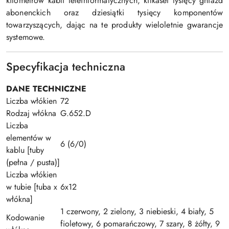
kilometrów kabli teleinformatycznych, kilkaset tysięcy gniazd
abonenckich oraz dziesiątki tysięcy komponentów
towarzyszących, dając na te produkty wieloletnie gwarancje
systemowe.
Specyfikacja techniczna
DANE TECHNICZNE
Liczba włókien
72
Rodzaj włókna
G.652.D
Liczba
elementów w
6 (6/0)
kablu [tuby
(pełna / pusta)]
Liczba włókien
w tubie [tuba x
6x12
włókna]
1 czerwony, 2 zielony, 3 niebieski, 4 biały, 5
Kodowanie
fioletowy, 6 pomarańczowy, 7 szary, 8 żółty, 9