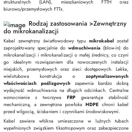
strukturalnych (LAN), mieszkaniowych FTTH oraz
biurowo/przemysłowych FTTx.
Rodzaj zastosowania >Zewnętrzny
do mikrokanalizacji
Kabel zewnętrzny światłowodowy typu
mikrokabel
został
zaprojektowany specjalnie do
wdmuchiwania
(blow-in) do
mikrokanalizacji i mikrokanalizacji o małej średnicy, co czyni
go idealnym rozwiązaniem dla nowoczesnych instalacji
miejskich, przemysłowych oraz sieci dostępowych. Lekka,
wielotubowa konstrukcja o
zoptymalizowanych
właściwościach poślizgowych
zapewnia bardzo dobrą
wydajność wdmuchiwania na długich odcinkach. Centralne
wzmocnienie z tworzywa
FRP
gwarantuje stabilność
mechaniczną, a zewnętrzna powłoka
HDPE
chroni kabel
przed wilgocią, ściskaniem i czynnikami środowiskowymi.
Kabel zawiera włókna umieszczone w luźnych tubach
wypełnionych związkiem tiksotropowym oraz zabezpieczone