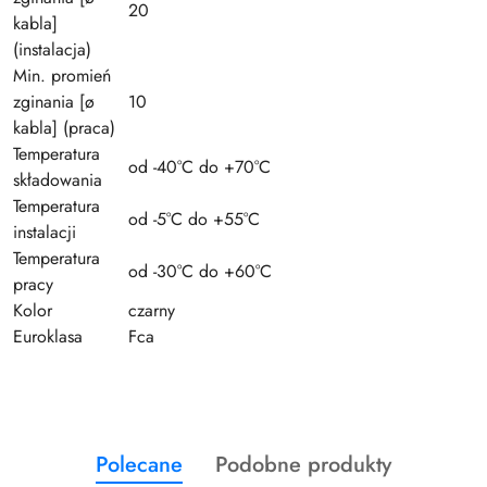
20
kabla]
(instalacja)
Min. promień
zginania [ø
10
kabla] (praca)
Temperatura
od -40°C do +70°C
składowania
Temperatura
od -5°C do +55°C
instalacji
Temperatura
od -30°C do +60°C
pracy
Kolor
czarny
Euroklasa
Fca
Produkty
Produkty
Polecane
Podobne produkty
Pomiń karuzelę produktów