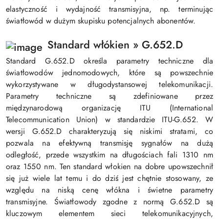
elastyczność i wydajność transmisyjna, np. terminując
światłowód w dużym skupisku potencjalnych abonentów.
Standard włókien » G.652.D
Standard G.652.D określa parametry techniczne dla
światłowodów jednomodowych, które są powszechnie
wykorzystywane w długodystansowej telekomunikacji.
Parametry techniczne są zdefiniowane przez
międzynarodową organizację ITU (International
Telecommunication Union) w standardzie ITU-G.652. W
wersji G.652.D charakteryzują się niskimi stratami, co
pozwala na efektywną transmisję sygnałów na dużą
odległość, przede wszystkim na długościach fali 1310 nm
oraz 1550 nm. Ten standard włokien na dobre upowszechnił
się już wiele lat temu i do dziś jest chętnie stosowany, ze
względu na niską cenę włókna i świetne parametry
transmisyjne. Światłowody zgodne z normą G.652.D są
kluczowym elementem sieci telekomunikacyjnych,