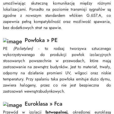
umożliwiając skuteczną komunikację między różnymi
lokalizacjami. Ponadto na poziomie transmisji sygnałów są
zgodne z nowszym standardem włókien G.657.A, co
zapewnia pełną kompatybilność oraz możliwość spawania,
bez dodatkowych strat na spawie.
Powłoka » PE
PE
(Polietylen)
- to rodzaj tworzywa sztucznego
wykorzystywanego do produkcji powłok izolacyjnych
stosowanych powszechnie w przewodach, które mają
zastosowanie na zewnątrz budynków.
Jest to materiał, trwały,
odporny na działanie promieni UV, wilgoci oraz niskie
temperatury. Przy spalaniu taka powłoka e
mituje dużo dymu,
zawiera halogeny, przez co nie jest bezpieczna do
zastosowań wewnątrzbudynkowych.
Euroklasa » Fca
Przewód w izolacji
łatwopalnej
, określonej euroklasą