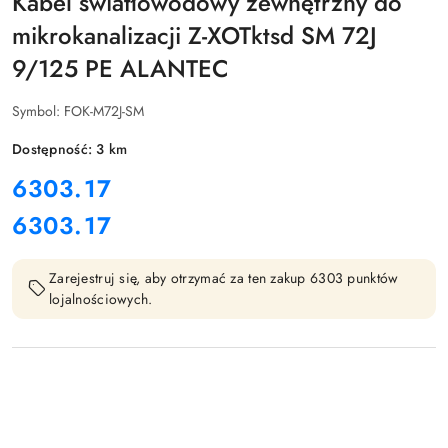
Kabel światłowodowy zewnętrzny do
mikrokanalizacji Z-XOTktsd SM 72J
9/125 PE ALANTEC
Symbol:
FOK-M72J-SM
Dostępność:
3
km
cena:
6303.17
6303.17
Cena:
Zarejestruj się, aby otrzymać za ten zakup 6303 punktów
lojalnościowych.