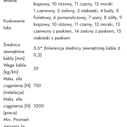
włókna
brązowy, 10 różowy, 11 czarny, 12 morski
1 czerwony, 2 zielony, 3 niebieski, 4 biały, 5
fioletowy, 6 pomarańczowy, 7 szary, 8 żółty, 9
Kodowanie
brązowy, 10 różowy, 11 czarny, 12 morski, 13
tuby
czerwony z paskiem, 14 zielony z paskiem, 15
niebieski z paskiem
Średnica
5,6* (tolerancja średnicy zewnętrznej kabla ±
zewnętrzna
0,2)
kabla [mm]
Waga kabla
29
[kg/km]
Maks. siła
ciągnienia [N]
750
(instalacja)
Maks. siła
ciągnienia [N]
1000
(praca)
Min. Promień
zginania [ø