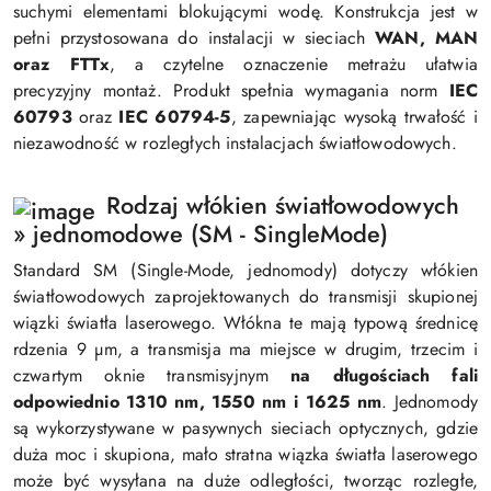
suchymi elementami blokującymi wodę. Konstrukcja jest w
pełni przystosowana do instalacji w sieciach
WAN, MAN
oraz FTTx
, a czytelne oznaczenie metrażu ułatwia
precyzyjny montaż. Produkt spełnia wymagania norm
IEC
60793
oraz
IEC 60794-5
, zapewniając wysoką trwałość i
niezawodność w rozległych instalacjach światłowodowych.
Rodzaj włókien światłowodowych
» jednomodowe (SM - SingleMode)
Standard SM (Single-Mode, jednomody) dotyczy włókien
światłowodowych zaprojektowanych do transmisji skupionej
wiązki światła laserowego. Włókna te mają typową średnicę
rdzenia 9 µm, a transmisja ma miejsce w drugim, trzecim i
czwartym oknie transmisyjnym
na długościach fali
odpowiednio 1310 nm, 1550 nm i 1625 nm
. Jednomody
są wykorzystywane w pasywnych sieciach optycznych, gdzie
duża moc i skupiona, mało stratna wiązka światła laserowego
może być wysyłana na duże odległości, tworząc rozległe,