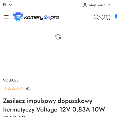
PL
Moje konto
Przejdź do treści głównej
Przejdź do wyszukiwarki
Przejdź do moje konto
Przejdź do menu głównego
Przejdź do opisu produktu
Przejdź do stopki
NAZWA
VOLTAGE
PRODUCENTA:
(0)
Zasilacz impulsowy dopuszkowy
hermetyczy Voltage 12V 0,83A 10W