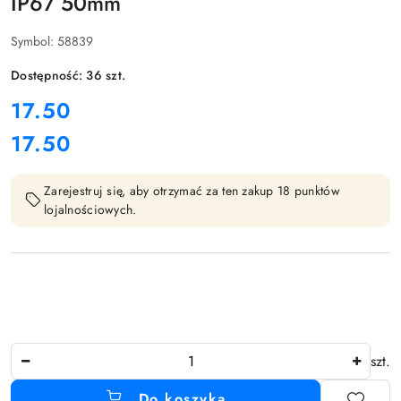
IP67 50mm
Symbol:
58839
Dostępność:
36
szt.
cena:
17.50
17.50
Cena:
Zarejestruj się, aby otrzymać za ten zakup 18 punktów
lojalnościowych.
Ilość
szt.
Do koszyka