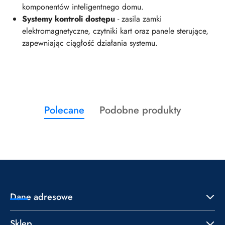
komponentów inteligentnego domu.
Systemy kontroli dostępu
- zasila zamki
elektromagnetyczne, czytniki kart oraz panele sterujące,
zapewniając ciągłość działania systemu.
Produkty
Produkty
Polecane
Podobne produkty
Pomiń karuzelę produktów
o
o
statusie:
statusie:
Dane adresowe
Sklep