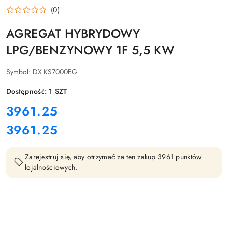
(0)
AGREGAT HYBRYDOWY
LPG/BENZYNOWY 1F 5,5 KW
Symbol:
DX KS7000EG
Dostępność:
1
SZT
cena:
3961.25
3961.25
Cena:
Zarejestruj się, aby otrzymać za ten zakup 3961 punktów
lojalnościowych.