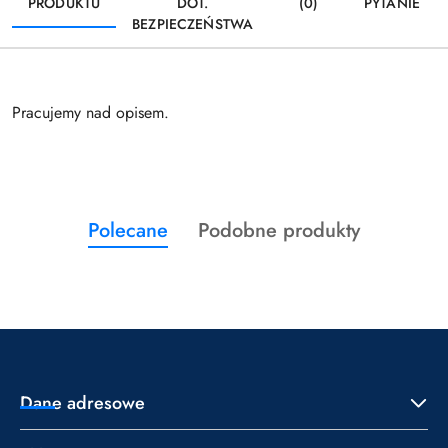
PRODUKTU
DOT.
(0)
PYTANIE
BEZPIECZEŃSTWA
Pracujemy nad opisem.
Produkty
Produkty
Polecane
Podobne produkty
Pomiń karuzelę produktów
o
o
statusie:
statusie:
Dane adresowe