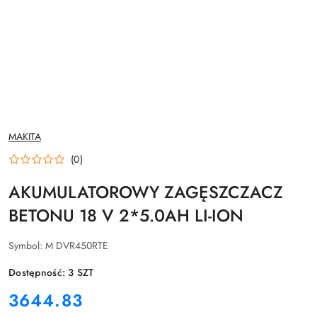
NAZWA
MAKITA
PRODUCENTA:
(0)
AKUMULATOROWY ZAGĘSZCZACZ
BETONU 18 V 2*5.0AH LI-ION
Symbol:
M DVR450RTE
Dostępność:
3
SZT
cena:
3644.83