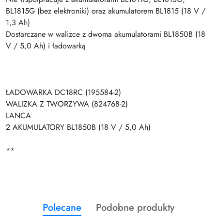
BL1815G (bez elektroniki) oraz akumulatorem BL1815 (18 V /
1,3 Ah)
Dostarczane w walizce z dwoma akumulatorami BL1850B (18
V / 5,0 Ah) i ładowarką
ŁADOWARKA DC18RC (195584-2)
WALIZKA Z TWORZYWA (824768-2)
LANCA
2 AKUMULATORY BL1850B (18 V / 5,0 Ah)
**
Produkty
Produkty
Polecane
Podobne produkty
Pomiń karuzelę produktów