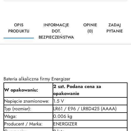
OPIS
INFORMACJE
OPINIE
ZADAJ
PRODUKTU
DOT.
(0)
PYTANIE
BEZPIECZEŃSTWA
Bateria alkaliczna firmy Energizer
2 szt. Podana cena za
W opakowaniu
:
opakowanie
Napięcie znamionowe
:
1.5 V
Typ (rozmiar)
:
LR61 / E96 / LR8D425 (AAAA)
Waga
:
0.006 kg
Producent / Marka
:
ENERGIZER