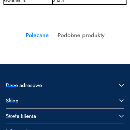
Gwarancja
:
2 lata
Produkty
Produkty
Polecane
Podobne produkty
Pomiń karuzelę produktów
o
o
statusie:
statusie:
Dane adresowe
Sklep
Strefa klienta