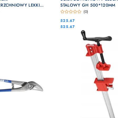
RZCHNIOWY LEKKI
STALOWY GH 500*120MM
K 800*80
)
(0)
Cena:
525.67
Cena:
525.67