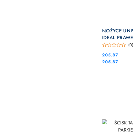
NOŻYCE UNI
IDEAL PRAW
(0
Cena:
205.87
Cena:
205.87