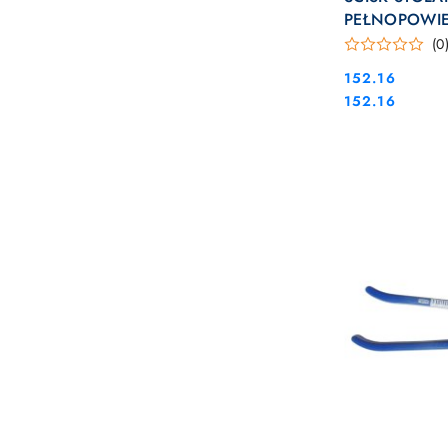
PEŁNOPOWIE
UNIKLAMP U
(0
Cena:
152.16
Cena:
152.16