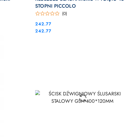
STOPNI PICCOLO
(0)
Cena:
242.77
Cena:
242.77