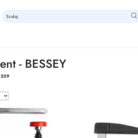
ent - BESSEY
:
239