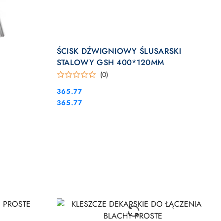
DO KOSZYKA
ŚCISK DŹWIGNIOWY ŚLUSARSKI
STALOWY GSH 400*120MM
(0)
Cena:
365.77
Cena:
365.77