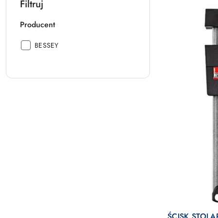
Filtruj
Producent
Producent:
BESSEY
ŚCISK STOLA