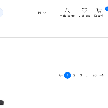
PL
Moje konto
Ulubione
Koszyk
...
1
2
3
20