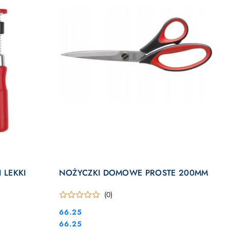
DO KOSZYKA
 LEKKI
NOŻYCZKI DOMOWE PROSTE 200MM
(0)
Cena:
66.25
Cena:
66.25