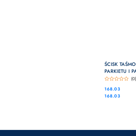
ŚCISK TAŚM
PARKIETU I 
(0
Cena:
168.03
Cena:
168.03