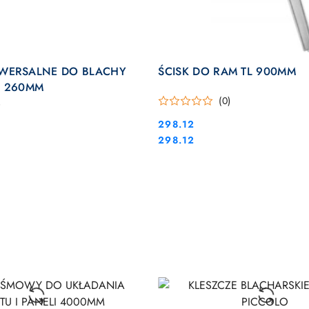
DO KOSZYKA
DO KOSZYKA
WERSALNE DO BLACHY
ŚCISK DO RAM TL 900MM
E 260MM
(0)
)
Cena:
298.12
Cena:
298.12