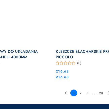
DO KOSZYKA
DO KOSZYKA
OWY DO UKŁADANIA
KLESZCZE BLACHARSKIE PR
PANELI 4000MM
PICCOLO
)
(0)
Cena:
216.63
Cena:
216.63
...
1
2
3
20