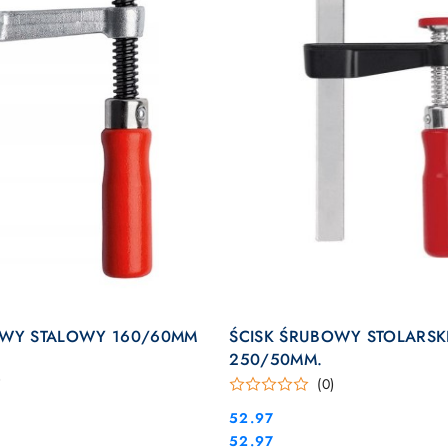
DO KOSZYKA
DO KOSZYKA
OWY STALOWY 160/60MM
ŚCISK ŚRUBOWY STOLARSKI
250/50MM.
)
(0)
Cena:
52.97
Cena:
52.97