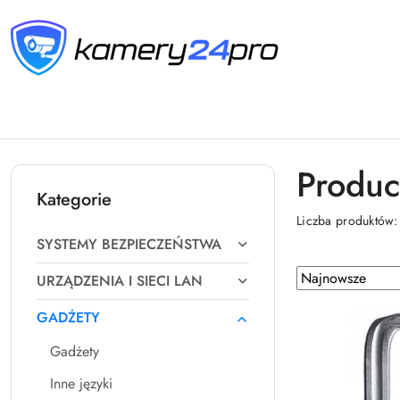
Przejdź do treści głównej
Przejdź do wyszukiwarki
Przejdź do moje konto
Przejdź do menu głównego
Przejdź do stopki
Produc
Kategorie
Liczba produktów
SYSTEMY BEZPIECZEŃSTWA
Zastosowano
Sortuj
URZĄDZENIA I SIECI LAN
według
sortowanie:
GADŻETY
Najnowsze.
Gadżety
Inne języki