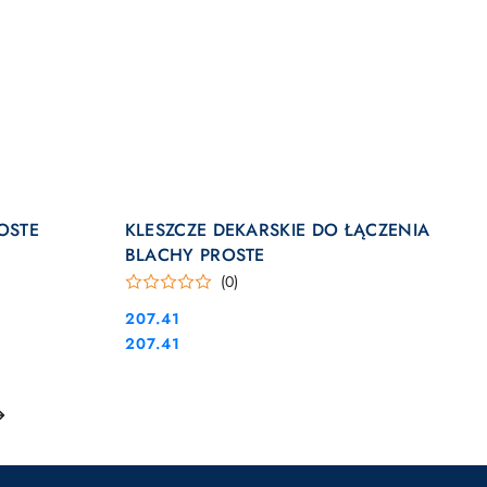
DO KOSZYKA
OSTE
KLESZCZE DEKARSKIE DO ŁĄCZENIA
BLACHY PROSTE
(0)
Cena:
207.41
Cena:
207.41