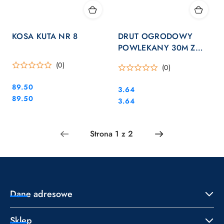
KOSA KUTA NR 8
DRUT OGRODOWY
POWLEKANY 30M Z
OBCINAKIEM
(0)
(0)
Cena:
89.50
Cena:
3.64
Cena:
89.50
Cena:
3.64
Dane adresowe
Sklep