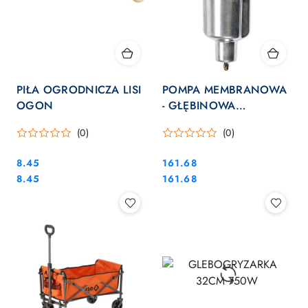
PIŁA OGRODNICZA LISI
POMPA MEMBRANOWA
OGON
- GŁĘBINOWA
ZATAPIALNA 350W
(0)
(0)
79944
Cena:
Cena:
8.45
161.68
Cena:
Cena:
8.45
161.68