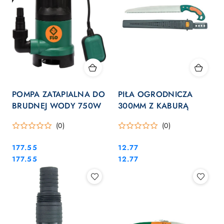
POMPA ZATAPIALNA DO
PIŁA OGRODNICZA
BRUDNEJ WODY 750W
300MM Z KABURĄ
(0)
(0)
Cena:
Cena:
177.55
12.77
Cena:
Cena:
177.55
12.77