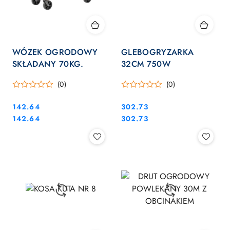
WÓZEK OGRODOWY
GLEBOGRYZARKA
SKŁADANY 70KG.
32CM 750W
(0)
(0)
Cena:
Cena:
142.64
302.73
Cena:
Cena:
142.64
302.73