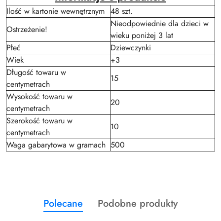
Ilość w kartonie wewnętrznym
48 szt.
Nieodpowiednie dla dzieci w
Ostrzeżenie!
wieku poniżej 3 lat
Płeć
Dziewczynki
Wiek
+3
Długość towaru w
15
centymetrach
Wysokość towaru w
20
centymetrach
Szerokość towaru w
10
centymetrach
Waga gabarytowa w gramach
500
Produkty
Produkty
Polecane
Podobne produkty
Pomiń karuzelę produktów
o
o