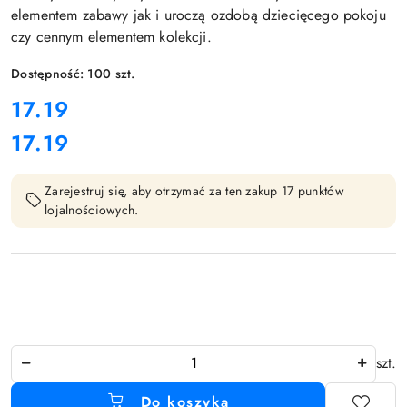
elementem zabawy jak i uroczą ozdobą dziecięcego pokoju
czy cennym elementem kolekcji.
Dostępność:
100
szt.
cena:
17.19
17.19
Cena:
Zarejestruj się, aby otrzymać za ten zakup 17 punktów
lojalnościowych.
Ilość
szt.
Do koszyka