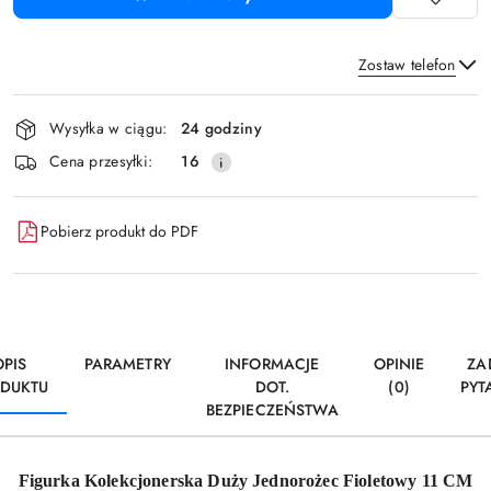
Zostaw telefon
Dostępność
Wysyłka w ciągu:
24 godziny
i
Wyślij
Cena przesyłki:
16
dostawa
Pobierz produkt do PDF
OPIS
PARAMETRY
INFORMACJE
OPINIE
ZA
DUKTU
DOT.
(0)
PYT
BEZPIECZEŃSTWA
Figurka Kolekcjonerska Duży Jednorożec Fioletowy 11 CM