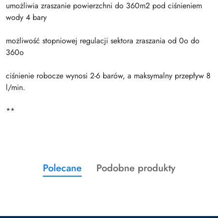
umożliwia zraszanie powierzchni do 360m2 pod ciśnieniem
wody 4 bary
możliwość stopniowej regulacji sektora zraszania od 0o do
360o
ciśnienie robocze wynosi 2-6 barów, a maksymalny przepływ 8
l/min.
**
Produkty
Produkty
Polecane
Podobne produkty
Pomiń karuzelę produktów
o
o
statusie:
statusie: