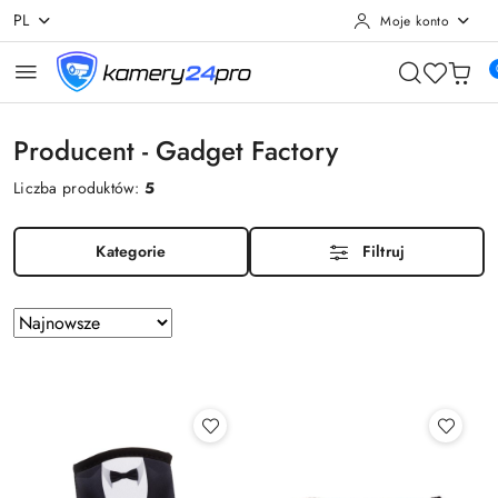
PL
Moje konto
Przejdź do treści głównej
Przejdź do wyszukiwarki
Przejdź do moje konto
Przejdź do menu głównego
Przejdź do stopki
Producent - Gadget Factory
Liczba produktów:
5
Kategorie
Filtruj
Zastosowano
Sortuj
według
sortowanie:
Najnowsze.