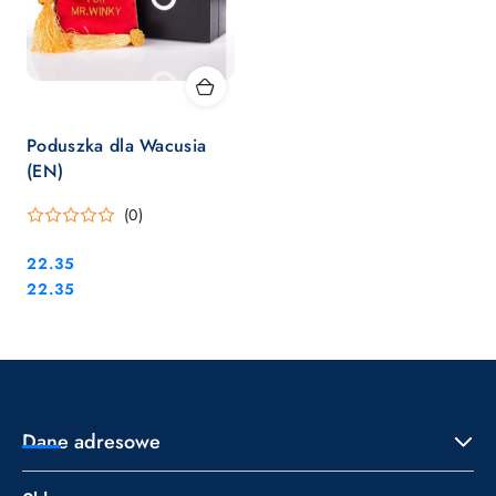
Poduszka dla Wacusia
(EN)
(0)
Cena:
22.35
Cena:
22.35
Dane adresowe