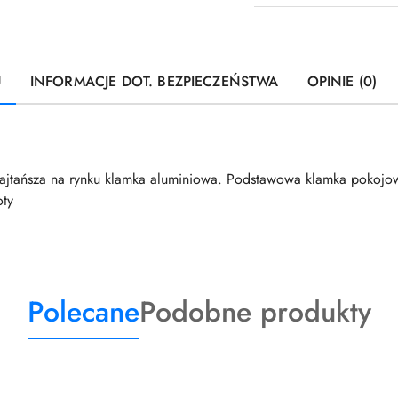
U
INFORMACJE DOT. BEZPIECZEŃSTWA
OPINIE (0)
ajtańsza na rynku klamka aluminiowa. Podstawowa klamka pokojow
oty
Produkty
Produkty
Polecane
Podobne produkty
o
o
statusie:
statusie: