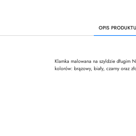
OPIS PRODUKT
Klamka malowana na szyldzie długim N
kolorów: brązowy, biały, czarny oraz zł
Pomiń karuzelę produktów