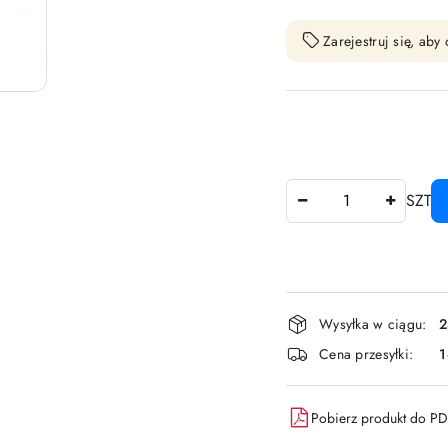
Zarejestruj się, ab
Ilość
SZT
Dostępność
Wysyłka w ciągu:
2
i
Cena przesyłki:
dostawa
Pobierz produkt do P