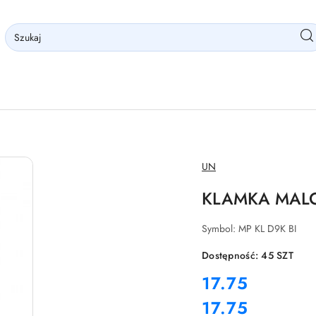
NAZWA
UN
PRODUCENTA:
KLAMKA MAL
Symbol:
MP KL D9K BI
Dostępność:
45
SZT
cena:
17.75
17.75
Cena: