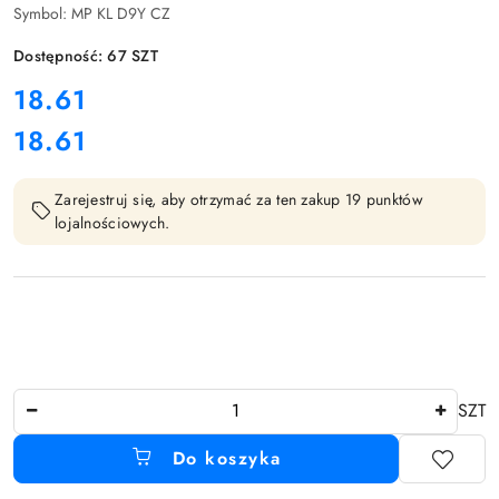
Symbol:
MP KL D9Y CZ
Dostępność:
67
SZT
cena:
18.61
18.61
Cena:
Zarejestruj się, aby otrzymać za ten zakup 19 punktów
lojalnościowych.
Ilość
SZT
Do koszyka