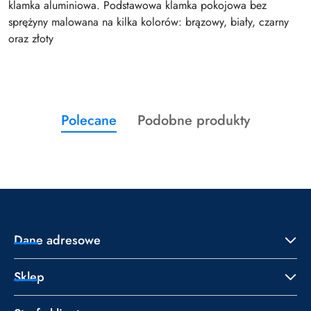
klamka aluminiowa. Podstawowa klamka pokojowa bez
sprężyny malowana na kilka kolorów: brązowy, biały, czarny
oraz złoty
Produkty
Produkty
Polecane
Podobne produkty
Pomiń karuzelę produktów
o
o
statusie:
statusie:
Dane adresowe
Sklep