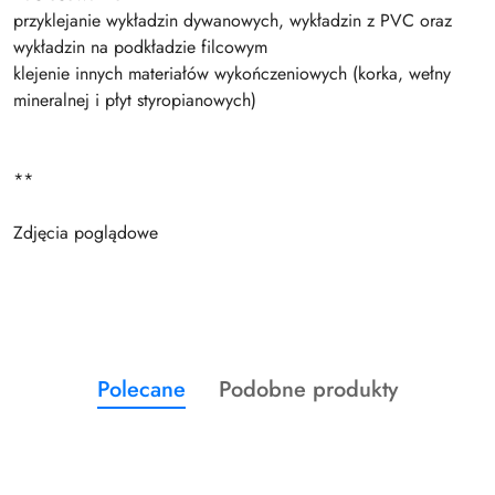
przyklejanie wykładzin dywanowych, wykładzin z PVC oraz
wykładzin na podkładzie filcowym
klejenie innych materiałów wykończeniowych (korka, wełny
mineralnej i płyt styropianowych)
**
Zdjęcia poglądowe
Produkty
Produkty
Polecane
Podobne produkty
Pomiń karuzelę produktów
o
o
statusie:
statusie: