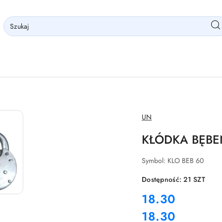
NAZWA
UN
PRODUCENTA:
KŁÓDKA BĘB
Symbol:
KLO BEB 60
Dostępność:
21
SZT
cena:
18.30
18.30
Cena: