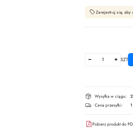
Zarejestruj się, ab
Ilość
SZT
Dostępność
Wysyłka w ciągu:
2
i
Cena przesyłki:
dostawa
Pobierz produkt do P