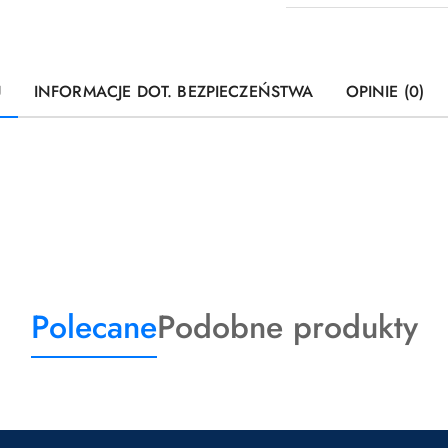
U
INFORMACJE DOT. BEZPIECZEŃSTWA
OPINIE (0)
Produkty
Produkty
Polecane
Podobne produkty
o
o
statusie:
statusie: