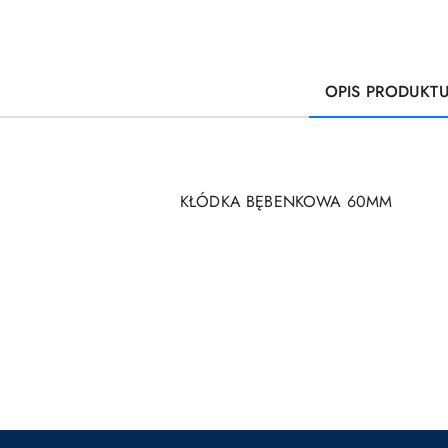
OPIS PRODUKT
KŁÓDKA BĘBENKOWA 60MM
Pomiń karuzelę produktów