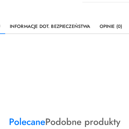
U
INFORMACJE DOT. BEZPIECZEŃSTWA
OPINIE (0)
Produkty
Produkty
Polecane
Podobne produkty