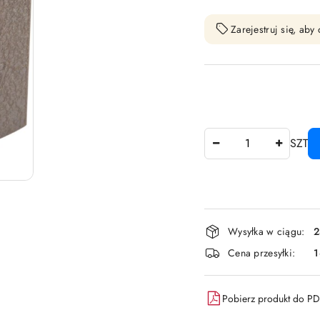
Zarejestruj się, ab
Ilość
SZT
Dostępność
Wysyłka w ciągu:
2
i
Cena przesyłki:
dostawa
Pobierz produkt do P