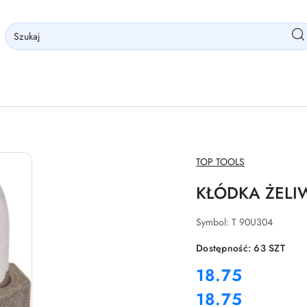
NAZWA
TOP TOOLS
PRODUCENTA:
KŁÓDKA ŻELI
Symbol:
T 90U304
Dostępność:
63
SZT
cena:
18.75
18.75
Cena: