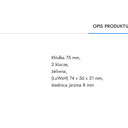
OPIS PRODUKT
Kłódka 75 mm,
2 klucze,
żeliwna,
(LxWxH) 74 x 56 x 21 mm,
średnica jarzma 8 mm
Pomiń karuzelę produktów