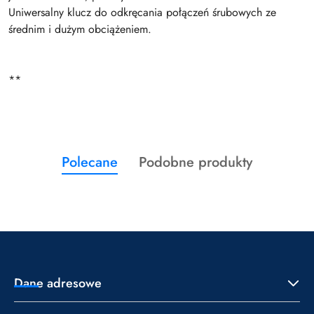
Uniwersalny klucz do odkręcania połączeń śrubowych ze
średnim i dużym obciążeniem.
**
Produkty
Produkty
Polecane
Podobne produkty
Pomiń karuzelę produktów
o
o
statusie:
statusie:
Dane adresowe