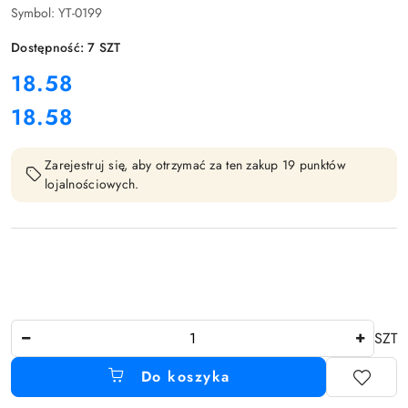
Symbol:
YT-0199
Dostępność:
7
SZT
cena:
18.58
18.58
Cena:
Zarejestruj się, aby otrzymać za ten zakup 19 punktów
lojalnościowych.
Ilość
SZT
Do koszyka