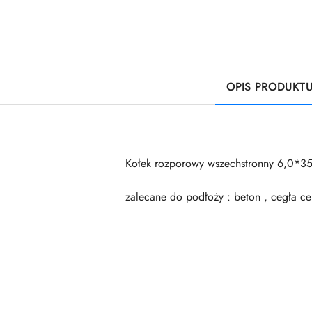
OPIS PRODUKT
Kołek rozporowy wszechstronny 6,0*3
zalecane do podłoży : beton , cegła cer
Pomiń karuzelę produktów