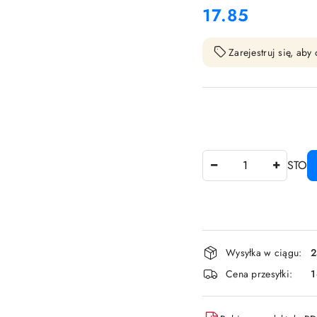
17.85
Cena:
Zarejestruj się, ab
Ilość
STO
Dostępność
Wysyłka w ciągu:
2
i
Cena przesyłki:
dostawa