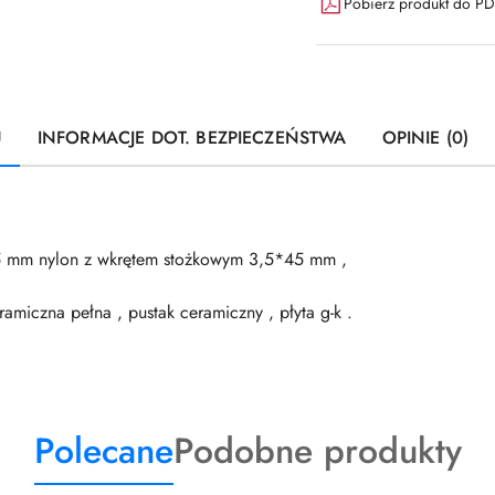
Pobierz produkt do P
U
INFORMACJE DOT. BEZPIECZEŃSTWA
OPINIE (0)
5 mm nylon z wkrętem stożkowym 3,5*45 mm ,
amiczna pełna , pustak ceramiczny , płyta g-k .
Produkty
Produkty
Polecane
Podobne produkty