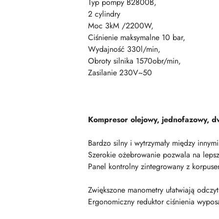
Typ pompy B2800B,
2 cylindry
Moc 3kM /2200W,
Ciśnienie maksymalne 10 bar,
Wydajność 330l/min,
Obroty silnika 1570obr/min,
Zasilanie 230V~50
Kompresor olejowy, jednofazowy, 
Bardzo silny i wytrzymały między innym
Szerokie ożebrowanie pozwala na leps
Panel kontrolny zintegrowany z korpuse
Zwiększone manometry ułatwiają odczy
Ergonomiczny reduktor ciśnienia wypos