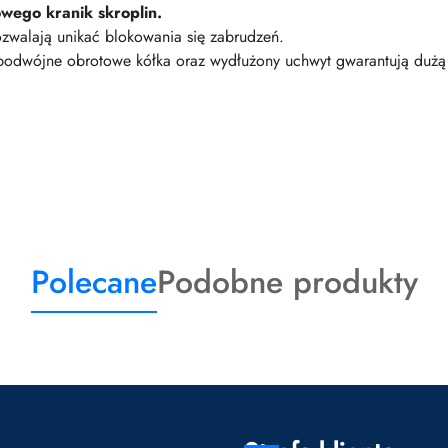
owego kranik skroplin.
ozwalają unikać blokowania się zabrudzeń.
podwójne obrotowe kółka oraz wydłużony uchwyt gwarantują dużą 
Produkty
Produkty
Polecane
Podobne produkty
o
o
statusie:
statusie: