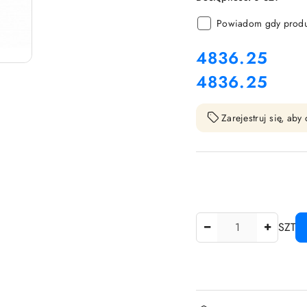
Powiadom gdy produk
cena:
4836.25
4836.25
Cena:
Zarejestruj się, ab
Ilość
SZT
Dostępność