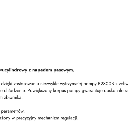
dwucylindrowy z napędem pasowym.
i dzięki zastosowaniu niezwykle wytrzymałej pompy B2800B z żeliw
ze chłodzenie. Powiększony korpus pompy gwarantuje doskonałe s
m zbiornika.
t parametrów.
ażony w precyzyjny mechanizm regulacji.