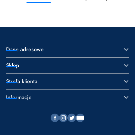
Pomiń karuzelę produktów
o
o
statusie:
statusie:
Dane adresowe
Sklep
Strefa klienta
Informacje