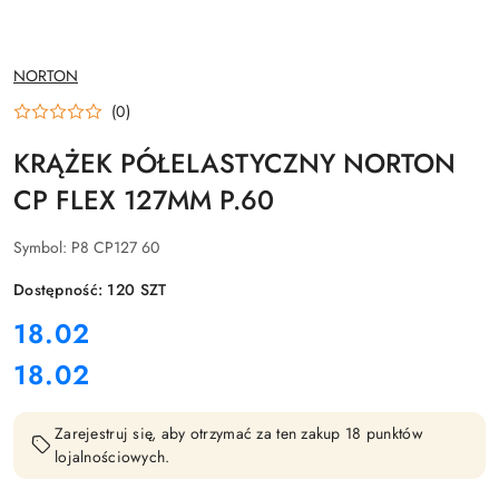
NAZWA
NORTON
PRODUCENTA:
(0)
KRĄŻEK PÓŁELASTYCZNY NORTON
CP FLEX 127MM P.60
Symbol:
P8 CP127 60
Dostępność:
120
SZT
cena:
18.02
18.02
Cena:
Zarejestruj się, aby otrzymać za ten zakup 18 punktów
lojalnościowych.