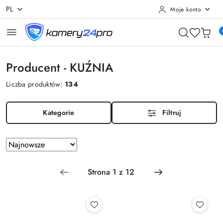
PL
Moje konto
Przejdź do treści głównej
Przejdź do wyszukiwarki
Przejdź do moje konto
Przejdź do menu głównego
Przejdź do stopki
Producent - KUŹNIA
Liczba produktów:
134
Kategorie
Filtruj
Zastosowano
Sortuj
według
sortowanie:
Najnowsze.