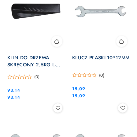
KLIN DO DRZEWA
KLUCZ PŁASKI 10*12MM
SKRĘCONY 2.5KG L-
238MM
(0)
(0)
Cena:
15.09
Cena:
93.14
Cena:
15.09
Cena:
93.14