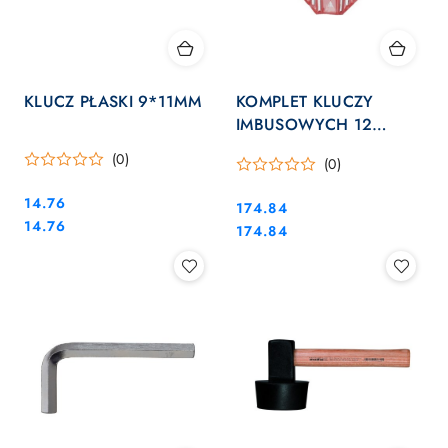
KLUCZ PŁASKI 9*11MM
KOMPLET KLUCZY
IMBUSOWYCH 12
SZTUK
(0)
(0)
Cena:
14.76
Cena:
174.84
Cena:
14.76
Cena:
174.84