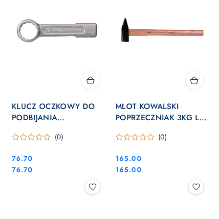
KLUCZ OCZKOWY DO
MŁOT KOWALSKI
PODBIJANIA
POPRZECZNIAK 3KG L-
JEDNOSTRONNY 41MM
600MM
(0)
(0)
Cena:
Cena:
76.70
165.00
Cena:
Cena:
76.70
165.00