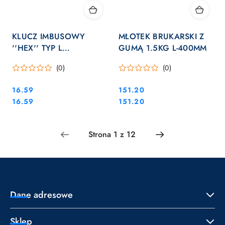
KLUCZ IMBUSOWY
MŁOTEK BRUKARSKI Z
''HEX'' TYP L
GUMĄ 1.5KG L-400MM
OCYNKOWANY 11MM L-
(0)
(0)
140MM
Cena:
Cena:
16.59
151.20
Cena:
Cena:
16.59
151.20
Dane adresowe
Sklep