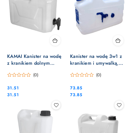
KAMAI Kanister na wodę
Kanister na wodę 3w1 z
z kranikiem dolnym
kranikiem i umywalką,
CAMP - 5L
transparentny HDPE, 10L
(0)
(0)
Cena:
Cena:
31.51
73.85
Cena:
Cena:
31.51
73.85