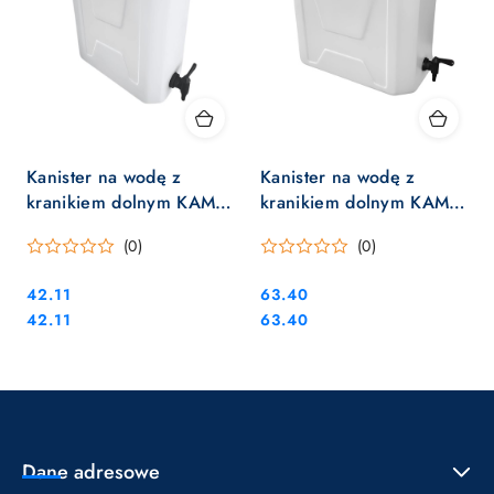
Kanister na wodę z
Kanister na wodę z
kranikiem dolnym KAMAI
kranikiem dolnym KAMAI
CAMP 10L
CAMP 20L
(0)
(0)
Cena:
Cena:
42.11
63.40
Cena:
Cena:
42.11
63.40
Dane adresowe