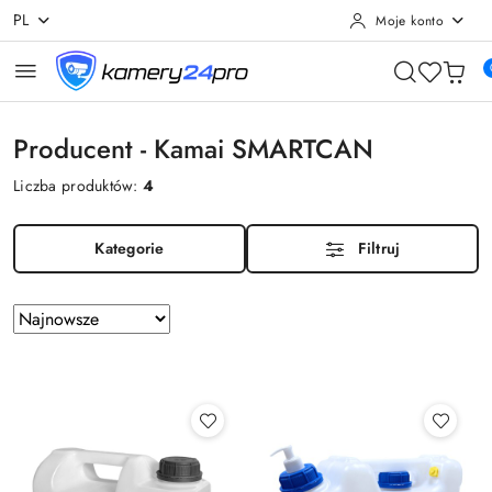
PL
Moje konto
Przejdź do treści głównej
Przejdź do wyszukiwarki
Przejdź do moje konto
Przejdź do menu głównego
Przejdź do stopki
Producent - Kamai SMARTCAN
Liczba produktów:
4
Kategorie
Filtruj
Zastosowano
Sortuj
według
sortowanie:
Najnowsze.