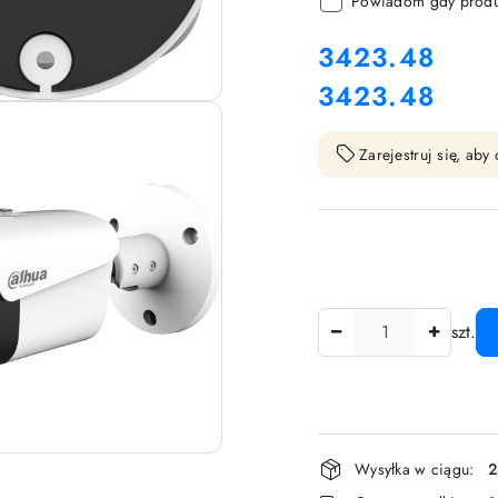
Powiadom gdy produk
cena:
3423.48
3423.48
Cena:
Zarejestruj się, ab
Ilość
szt.
Dostępność
Wysyłka w ciągu:
2
i