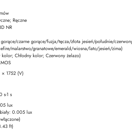
omów
czne; Ręczne
3D NR
e gorące/czarne gorące/fuzja/tęcza/złota jesień/południe/czerwo
cefire/malarstwo/granatowe/emerald/wiosna/lato/jesień/zima)
y kolor; Chłodny kolor; Czerwony żelazo)
 CMOS
 × 1752 (V)
 s-1 s
.05 lux
 biały: 0.005 lux
R włączone)
.43 ft)