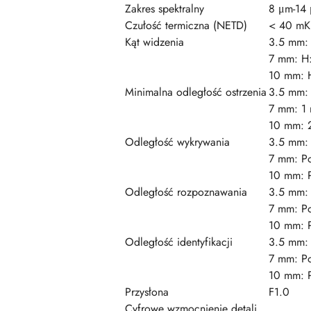
Zakres spektralny
8 μm-14
Czułość termiczna (NETD)
< 40 mK 
Kąt widzenia
3.5 mm: 
7 mm: H:
10 mm: H
Minimalna odległość ostrzenia
3.5 mm: 
7 mm: 1 
10 mm: 2
Odległość wykrywania
3.5 mm: 
7 mm: Po
10 mm: P
Odległość rozpoznawania
3.5 mm: 
7 mm: Po
10 mm: P
Odległość identyfikacji
3.5 mm: 
7 mm: Po
10 mm: P
Przysłona
F1.0
Cyfrowe wzmocnienie detali