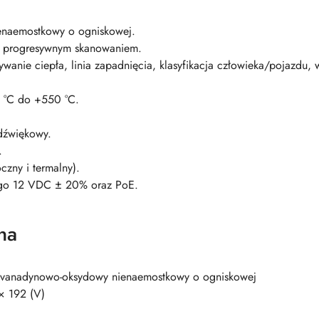
enaemostkowy o ogniskowej.
 progresywnym skanowaniem.
krywanie ciepła, linia zapadnięcia, klasyfikacja człowieka/pojazdu
0 °C do +550 °C.
dźwiękowy.
.
zny i termalny).
wego 12 VDC ± 20% oraz PoE.
na
 vanadynowo-oksydowy nienaemostkowy o ogniskowej
× 192 (V)