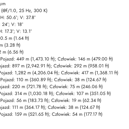
 μm
(@f/1.0, 25 Hz, 300 K)
H: 50.6°; V: 37.8°
 24°; V: 18°
: 17.3°; V: 13.1°
0.5 m (1.64 ft)
m (3.28 ft)
 m (6.56 ft)
Pojazd: 449 m (1,473.10 ft); Człowiek: 146 m (479.00 ft)
jazd: 897 m (2,942.91 ft); Człowiek: 292 m (958.01 ft)
ojazd: 1,282 m (4,206.04 ft); Człowiek: 417 m (1,368.11 ft)
Pojazd: 110 m (360.89 ft); Człowiek: 38 m (124.67 ft)
jazd: 220 m (721.78 ft); Człowiek: 75 m (246.06 ft)
ojazd: 314 m (1,030.18 ft); Człowiek: 107 m (351.05 ft)
Pojazd: 56 m (183.73 ft); Człowiek: 19 m (62.34 ft)
jazd: 111 m (364.17 ft); Człowiek: 38 m (124.67 ft)
ojazd: 159 m (521.65 ft); Człowiek: 54 m (177.17 ft)