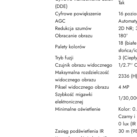
Tak
(DDE)
Cyfrowe powiększenie
16 pozi
AGC
Automaty
Redukcja szumów
2D NR; 
Obracanie obrazu
180°
18 (biał
Palety kolorów
słońca/i
Tryb fuzji
3 (Ciepł
Czujnik obrazu widocznego
1/2.7''
Maksymalna rozdzielczość
2336 (H)
widocznego obrazu
Piksel widocznego obrazu
4 MP
Szybkość migawki
1/30,000
elektronicznej
Minimalne oświetlenie
Kolor: 0
Czarny i
0 lux (I
Zasięg podświetlenia IR
30 m (98