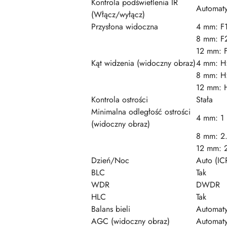
Kontrola podświetlenia IR
Automaty
(Włącz/wyłącz)
Przysłona widoczna
4 mm: F
8 mm: F
12 mm: 
Kąt widzenia (widoczny obraz)
4 mm: H:
8 mm: H:
12 mm: H
Kontrola ostrości
Stała
Minimalna odległość ostrości
4 mm: 1 
(widoczny obraz)
8 mm: 2.
12 mm: 2
Dzień/Noc
Auto (IC
BLC
Tak
WDR
DWDR
HLC
Tak
Balans bieli
Automaty
AGC (widoczny obraz)
Automaty