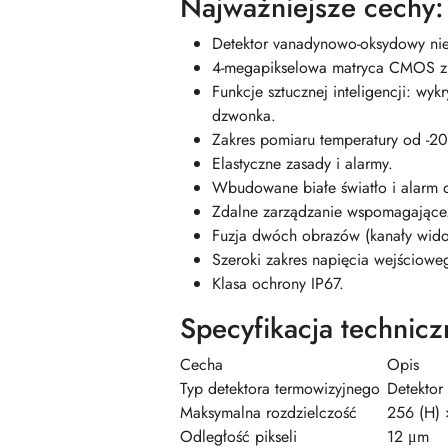
Najważniejsze cechy:
Detektor vanadynowo-oksydowy ni
4-megapikselowa matryca CMOS z
Funkcje sztucznej inteligencji: wy
dzwonka.
Zakres pomiaru temperatury od -2
Elastyczne zasady i alarmy.
Wbudowane białe światło i alarm 
Zdalne zarządzanie wspomagające
Fuzja dwóch obrazów (kanały widoc
Szeroki zakres napięcia wejścio
Klasa ochrony IP67.
Specyfikacja technicz
Cecha
Opis
Typ detektora termowizyjnego
Detektor
Maksymalna rozdzielczość
256 (H) 
Odległość pikseli
12 μm