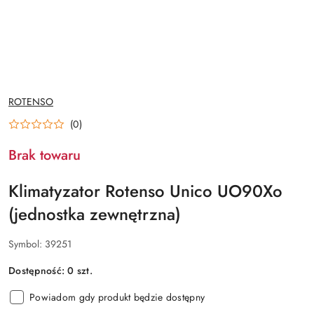
NAZWA
ROTENSO
PRODUCENTA:
(0)
Brak towaru
Klimatyzator Rotenso Unico UO90Xo
(jednostka zewnętrzna)
Symbol:
39251
Dostępność:
0
szt.
Powiadom gdy produkt będzie dostępny