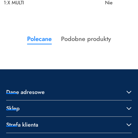
1:X MULTI
Nie
Produkty
Produkty
Polecane
Podobne produkty
Pomiń karuzelę produktów
o
o
statusie:
statusie:
Dane adresowe
Sklep
Strefa klienta