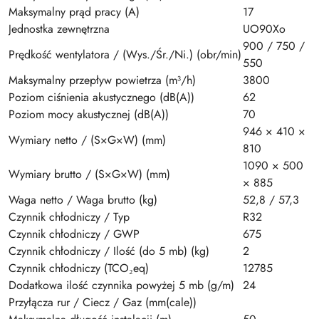
Maksymalny prąd pracy (A)
17
Jednostka zewnętrzna
UO90Xo
900 / 750 /
Prędkość wentylatora / (Wys./Śr./Ni.) (obr/min)
550
Maksymalny przepływ powietrza (m³/h)
3800
Poziom ciśnienia akustycznego (dB(A))
62
Poziom mocy akustycznej (dB(A))
70
946 × 410 ×
Wymiary netto / (S×G×W) (mm)
810
1090 × 500
Wymiary brutto / (S×G×W) (mm)
× 885
Waga netto / Waga brutto (kg)
52,8 / 57,3
Czynnik chłodniczy / Typ
R32
Czynnik chłodniczy / GWP
675
Czynnik chłodniczy / Ilość (do 5 mb) (kg)
2
Czynnik chłodniczy (TCO₂eq)
12785
Dodatkowa ilość czynnika powyżej 5 mb (g/m)
24
Przyłącza rur / Ciecz / Gaz (mm(cale))