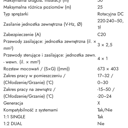
Maksymalna długość instalacji (m)
50
Maksymalna różnica poziomów (m)
25
Typ sprężarki
Rotacyjna DC
220-240~50,
Zasilanie jednostka zewnętrzna (V-Hz, Ø)
1f
Zabezpieczenie (A)
C20
Przewody zasilające: jednostka zewnętrzna (il. ×
3 × 2,5
mm²)
Przewody sterujące i zasilające: jednostka zewn.
4 × 1
- wewn. (il. × mm²)
Rozstaw mocowań / (S×G) ((mm))
673 × 403
Zakres pracy w pomieszczeniu /
17~32 /
(Chłodzenie/Grzanie) (°C)
0~30
Zakres pracy na zewnątrz /
-15~50 /
(Chłodzenie/Grzanie) (°C)
-20~24
Generacja
X
Kompatybilność z systemami
Tak/Nie
1:1 SINGLE
Tak
1:2 DUAL
Nie