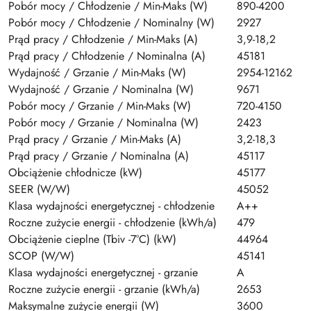
Pobór mocy / Chłodzenie / Min-Maks (W)
890-4200
Pobór mocy / Chłodzenie / Nominalny (W)
2927
Prąd pracy / Chłodzenie / Min-Maks (A)
3,9-18,2
Prąd pracy / Chłodzenie / Nominalna (A)
45181
Wydajność / Grzanie / Min-Maks (W)
2954-12162
Wydajność / Grzanie / Nominalna (W)
9671
Pobór mocy / Grzanie / Min-Maks (W)
720-4150
Pobór mocy / Grzanie / Nominalna (W)
2423
Prąd pracy / Grzanie / Min-Maks (A)
3,2-18,3
Prąd pracy / Grzanie / Nominalna (A)
45117
Obciążenie chłodnicze (kW)
45177
SEER (W/W)
45052
Klasa wydajności energetycznej - chłodzenie
A++
Roczne zużycie energii - chłodzenie (kWh/a)
479
Obciążenie cieplne (Tbiv -7°C) (kW)
44964
SCOP (W/W)
45141
Klasa wydajności energetycznej - grzanie
A
Roczne zużycie energii - grzanie (kWh/a)
2653
Maksymalne zużycie energii (W)
3600