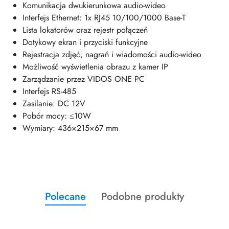
Komunikacja dwukierunkowa audio-wideo
Interfejs Ethernet: 1x RJ45 10/100/1000 Base-T
Lista lokatorów oraz rejestr połączeń
Dotykowy ekran i przyciski funkcyjne
Rejestracja zdjęć, nagrań i wiadomości audio-wideo
Możliwość wyświetlenia obrazu z kamer IP
Zarządzanie przez VIDOS ONE PC
Interfejs RS-485
Zasilanie: DC 12V
Pobór mocy: ≤10W
Wymiary: 436×215×67 mm
Produkty
Produkty
Polecane
Podobne produkty
Pomiń karuzelę produktów
o
o
statusie:
statusie: