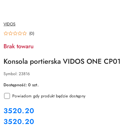
NAZWA
VIDOS
PRODUCENTA:
(0)
Brak towaru
Konsola portierska VIDOS ONE CP01
Symbol:
23816
Dostępność:
0
szt.
Powiadom gdy produkt będzie dostępny
cena:
3520.20
3520.20
Cena: