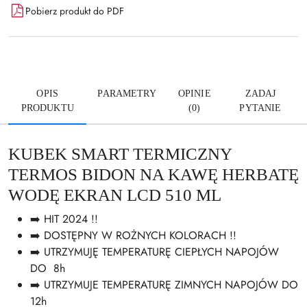
Pobierz produkt do PDF
OPIS
PARAMETRY
OPINIE
ZADAJ
PRODUKTU
(0)
PYTANIE
KUBEK SMART TERMICZNY
TERMOS BIDON NA KAWĘ HERBATĘ
WODĘ EKRAN LCD 510 ML
➡️ HIT 2024 !!
➡️ DOSTĘPNY W ROŻNYCH KOLORACH !!
➡️ UTRZYMUJĘ TEMPERATURĘ CIEPŁYCH NAPOJÓW
DO 8h
➡️ UTRZYMUJE TEMPERATURĘ ZIMNYCH NAPOJÓW DO
12h