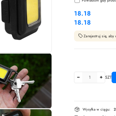
Powiadom gdy produk
cena:
18.18
18.18
Cena:
Zarejestruj się, ab
Ilość
SZT
Dostępność
Wysyłka w ciągu:
2
i