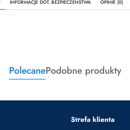
U
INFORMACJE DOT. BEZPIECZEŃSTWA
OPINIE (0)
Produkty
Produkty
Polecane
Podobne produkty
o
o
statusie:
statusie:
Strefa klienta