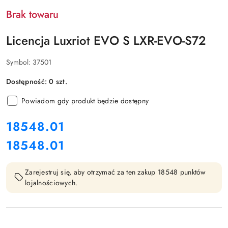
Brak towaru
Licencja Luxriot EVO S LXR-EVO-S72
Symbol:
37501
Dostępność:
0
szt.
Powiadom gdy produkt będzie dostępny
cena:
18548.01
18548.01
Cena:
Zarejestruj się, aby otrzymać za ten zakup 18548 punktów
lojalnościowych.