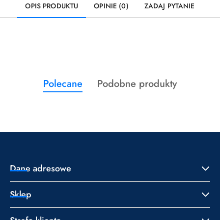
OPIS PRODUKTU
OPINIE (0)
ZADAJ PYTANIE
Produkty
Produkty
Polecane
Podobne produkty
Pomiń karuzelę produktów
o
o
statusie:
statusie:
Dane adresowe
Sklep