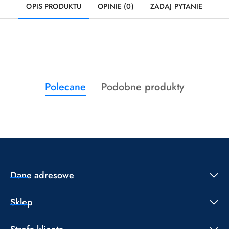
OPIS PRODUKTU
OPINIE (0)
ZADAJ PYTANIE
Produkty
Produkty
Polecane
Podobne produkty
Pomiń karuzelę produktów
o
o
statusie:
statusie:
Dane adresowe
Sklep