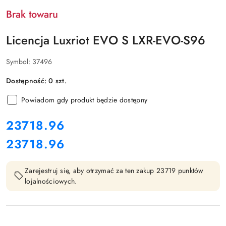
Brak towaru
Licencja Luxriot EVO S LXR-EVO-S96
Symbol:
37496
Dostępność:
0
szt.
Powiadom gdy produkt będzie dostępny
cena:
23718.96
23718.96
Cena:
Zarejestruj się, aby otrzymać za ten zakup 23719 punktów
lojalnościowych.