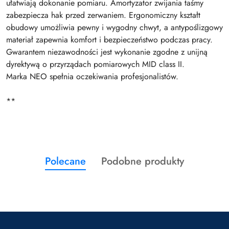
ułatwiają dokonanie pomiaru. Amortyzator zwijania taśmy
zabezpiecza hak przed zerwaniem. Ergonomiczny kształt
obudowy umożliwia pewny i wygodny chwyt, a antypoślizgowy
materiał zapewnia komfort i bezpieczeństwo podczas pracy.
Gwarantem niezawodności jest wykonanie zgodne z unijną
dyrektywą o przyrządach pomiarowych MID class II.
Marka NEO spełnia oczekiwania profesjonalistów.
**
Produkty
Produkty
Polecane
Podobne produkty
Pomiń karuzelę produktów
o
o
statusie:
statusie: