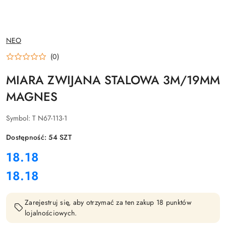
NAZWA
NEO
PRODUCENTA:
(0)
MIARA ZWIJANA STALOWA 3M/19MM
MAGNES
Symbol:
T N67-113-1
Dostępność:
54
SZT
cena:
18.18
18.18
Cena:
Zarejestruj się, aby otrzymać za ten zakup 18 punktów
lojalnościowych.