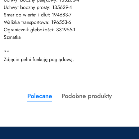
Uchwyt boczny prosty: 135629-4
Smar do wierteł i dłut: 194683-7
Walizka transportowa: 196553-6
Ogranicznik głębokości: 331955-1
Szmatka
**
Zdjęcie pełni funkcję poglądową.
Produkty
Produkty
Polecane
Podobne produkty
Pomiń karuzelę produktów
o
o
statusie:
statusie: