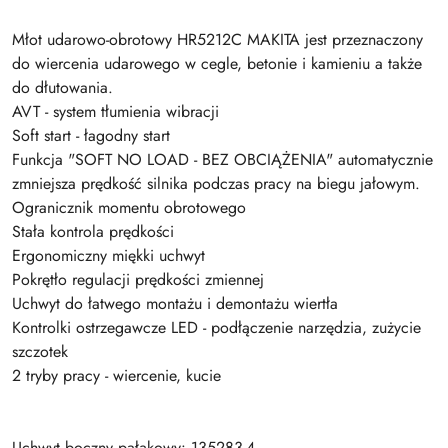
Młot udarowo-obrotowy HR5212C MAKITA jest przeznaczony
do wiercenia udarowego w cegle, betonie i kamieniu a także
do dłutowania.
AVT - system tłumienia wibracji
Soft start - łagodny start
Funkcja "SOFT NO LOAD - BEZ OBCIĄŻENIA" automatycznie
zmniejsza prędkość silnika podczas pracy na biegu jałowym.
Ogranicznik momentu obrotowego
Stała kontrola prędkości
Ergonomiczny miękki uchwyt
Pokrętło regulacji prędkości zmiennej
Uchwyt do łatwego montażu i demontażu wiertła
Kontrolki ostrzegawcze LED - podłączenie narzędzia, zużycie
szczotek
2 tryby pracy - wiercenie, kucie
Uchwyt boczny pałąkowy: 135283-4