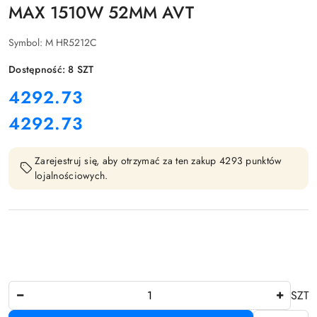
MAX 1510W 52MM AVT
Symbol:
M HR5212C
Dostępność:
8
SZT
cena:
4292.73
4292.73
Cena:
Zarejestruj się, aby otrzymać za ten zakup 4293 punktów
lojalnościowych.
Ilość
SZT